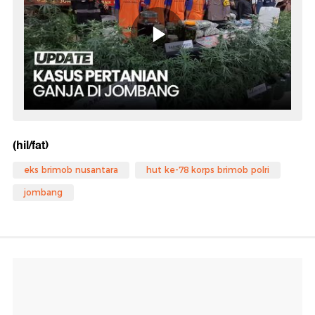
(hil/fat)
eks brimob nusantara
hut ke-78 korps brimob polri
jombang