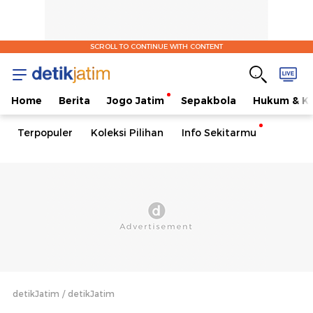
SCROLL TO CONTINUE WITH CONTENT
Home
Berita
Jogo Jatim
Sepakbola
Hukum & Kr
Terpopuler
Koleksi Pilihan
Info Sekitarmu
detikJatim
detikJatim