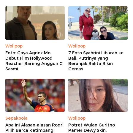
Wolipop
Wolipop
Foto: Gaya Agnez Mo
7 Foto Syahrini Liburan ke
Debut Film Hollywood
Bali, Putrinya yang
Reacher Bareng Anggun C.
Beranjak Balita Bikin
Sasmi
Gemas
Sepakbola
Wolipop
Apa Ini Alasan-alasan Rodri
Potret Wulan Guritno
Pilih Barca Ketimbang
Pamer Dewy Skin,