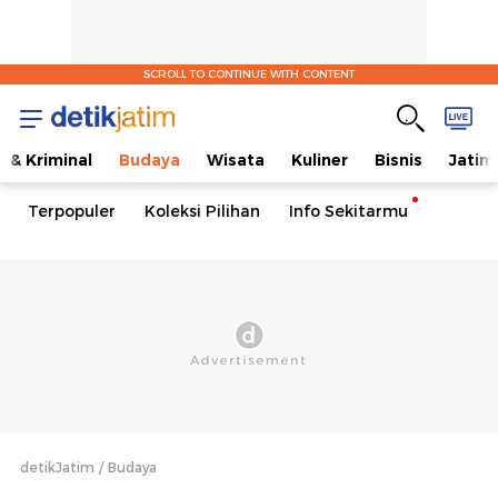
SCROLL TO CONTINUE WITH CONTENT
 & Kriminal
Budaya
Wisata
Kuliner
Bisnis
Jatim
Terpopuler
Koleksi Pilihan
Info Sekitarmu
detikJatim
Budaya