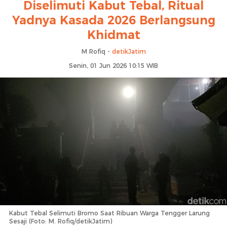
Diselimuti Kabut Tebal, Ritual
Yadnya Kasada 2026 Berlangsung
Khidmat
M Rofiq -
detikJatim
Senin, 01 Jun 2026 10:15 WIB
Kabut Tebal Selimuti Bromo Saat Ribuan Warga Tengger Larung
Sesaji (Foto: M. Rofiq/detikJatim)