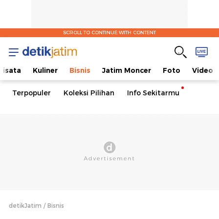
SCROLL TO CONTINUE WITH CONTENT
isata
Kuliner
Bisnis
Jatim Moncer
Foto
Video
Terpopuler
Koleksi Pilihan
Info Sekitarmu
detikJatim
Bisnis