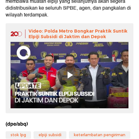
membawa muatan elpiji yang selanjutnya akan segera
didistribusikan ke seluruh SPBE, agen, dan pangkalan di
wilayah terdampak.
Video: Polda Metro Bongkar Praktik Suntik
Elpiji Subsidi di Jaktim dan Depok
(dpe/abq)
stok lpg
elpiji subsidi
keterlambatan pengiriman