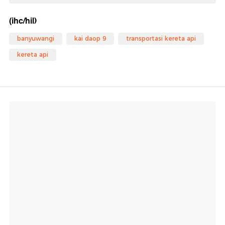
(ihc/hil)
banyuwangi
kai daop 9
transportasi kereta api
kereta api