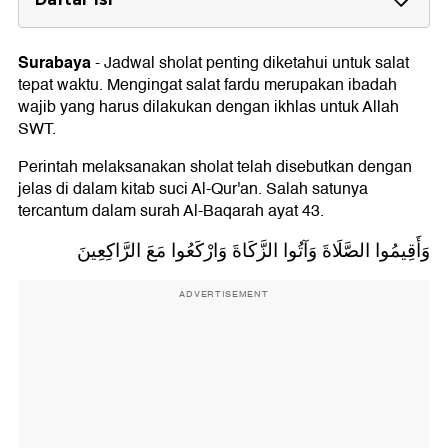
Jadwal Sholat Jatim Senin 8 Juni 2026
1. Kota Surabaya
Surabaya
-
Jadwal sholat penting diketahui untuk salat
2. Kota Probolinggo
tepat waktu. Mengingat salat fardu merupakan ibadah
3. Kota Pasuruan
wajib yang harus dilakukan dengan ikhlas untuk Allah
4. Kota Mojokerto
SWT.
5. Kota Malang
6. Kota Madiun
Perintah melaksanakan sholat telah disebutkan dengan
7. Kota Kediri
jelas di dalam kitab suci Al-Qur'an. Salah satunya
8. Kota Blitar
tercantum dalam surah Al-Baqarah ayat 43.
9. Kota Batu
10. Kabupaten Tulungagung
وَأَقِيمُوا الصَّلَاةَ وَآتُوا الزَّكَاةَ وَارْكَعُوا مَعَ الرَّاكِعِينَ
11. Kabupaten Tuban
12. Kabupaten Trenggalek
13. Kabupaten Sumenep
ADVERTISEMENT
14. Kabupaten Situbondo
15. Kabupaten Sidoarjo
16. Kabupaten Sampang
17. Kabupaten Probolinggo
18. Kabupaten Ponorogo
19. Kabupaten Pasuruan
20. Kabupaten Pamekasan
21. Kabupaten Pacitan