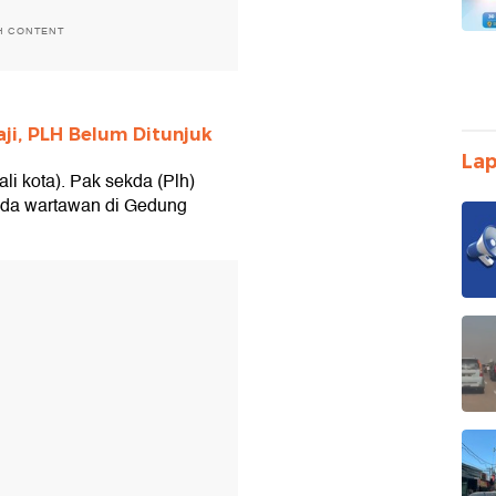
H CONTENT
ji, PLH Belum Ditunjuk
Lap
ali kota). Pak sekda (Plh)
pada wartawan di Gedung
T