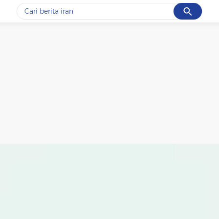
Cancel
Yang sedang ramai dicari
#1
data live draw sgp
#2
piala presiden 2026
#3
prabowo
#4
iran
#5
gempa hari ini
Promoted
Terakhir yang dicari
Loading...