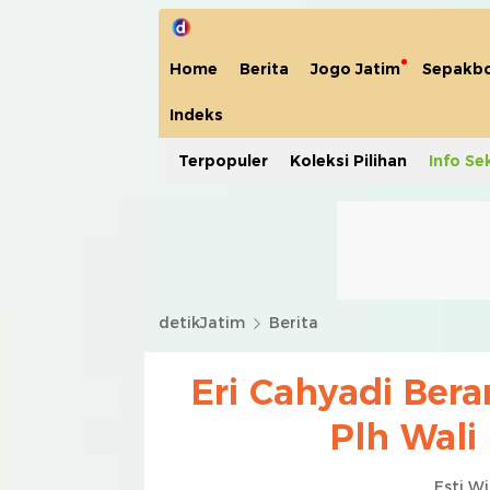
Home
Berita
Jogo Jatim
Sepakbo
Indeks
Terpopuler
Koleksi Pilihan
Info Se
detikJatim
Berita
Eri Cahyadi Bera
Plh Wali
Esti W