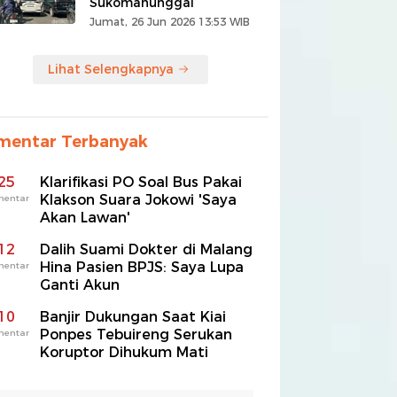
Sukomanunggal
Jumat, 26 Jun 2026 13:53 WIB
Lihat Selengkapnya
mentar Terbanyak
25
Klarifikasi PO Soal Bus Pakai
Klakson Suara Jokowi 'Saya
mentar
Akan Lawan'
12
Dalih Suami Dokter di Malang
Hina Pasien BPJS: Saya Lupa
mentar
Ganti Akun
10
Banjir Dukungan Saat Kiai
Ponpes Tebuireng Serukan
mentar
Koruptor Dihukum Mati