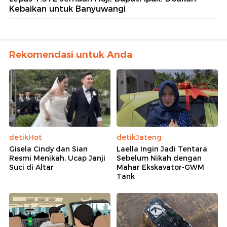
Kebaikan untuk Banyuwangi
Rekomendasi untuk Anda
detikHot
detikJateng
Gisela Cindy dan Sian
Laella Ingin Jadi Tentara
Resmi Menikah, Ucap Janji
Sebelum Nikah dengan
Suci di Altar
Mahar Ekskavator-GWM
Tank