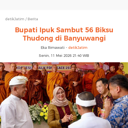
detikJatim
Berita
Bupati Ipuk Sambut 56 Biksu
Thudong di Banyuwangi
Eka Rimawati -
detikJatim
Senin, 11 Mei 2026 21:40 WIB