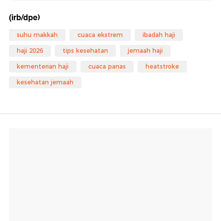
(irb/dpe)
suhu makkah
cuaca ekstrem
ibadah haji
haji 2026
tips kesehatan
jemaah haji
kementerian haji
cuaca panas
heatstroke
kesehatan jemaah