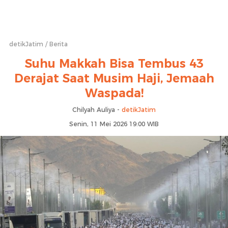
detikJatim
Berita
Suhu Makkah Bisa Tembus 43
Derajat Saat Musim Haji, Jemaah
Waspada!
Chilyah Auliya -
detikJatim
Senin, 11 Mei 2026 19:00 WIB