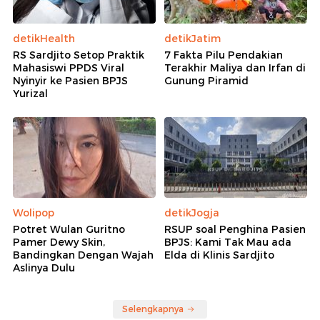
detikHealth
detikJatim
RS Sardjito Setop Praktik
7 Fakta Pilu Pendakian
Mahasiswi PPDS Viral
Terakhir Maliya dan Irfan di
Nyinyir ke Pasien BPJS
Gunung Piramid
Yurizal
Wolipop
detikJogja
Potret Wulan Guritno
RSUP soal Penghina Pasien
Pamer Dewy Skin,
BPJS: Kami Tak Mau ada
Bandingkan Dengan Wajah
Elda di Klinis Sardjito
Aslinya Dulu
Selengkapnya