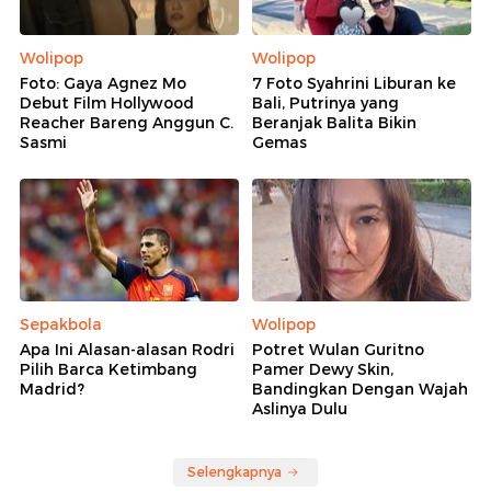
Wolipop
Wolipop
Foto: Gaya Agnez Mo
7 Foto Syahrini Liburan ke
Debut Film Hollywood
Bali, Putrinya yang
Reacher Bareng Anggun C.
Beranjak Balita Bikin
Sasmi
Gemas
Sepakbola
Wolipop
Apa Ini Alasan-alasan Rodri
Potret Wulan Guritno
Pilih Barca Ketimbang
Pamer Dewy Skin,
Madrid?
Bandingkan Dengan Wajah
Aslinya Dulu
Selengkapnya