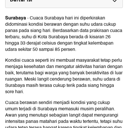
Prakiraan Cuaca Surabaya Hari Ini
Surabaya
-
Cuaca Surabaya hari ini diperkirakan
Suhu Panas Masih Mendominasi Surabaya
didominasi kondisi berawan dengan suhu udara cukup
Kelembapan Udara Surabaya Hari Ini
panas pada siang hari. Berdasarkan data prakiraan cuaca
terbaru, suhu di Kota Surabaya berada di kisaran 26
Aktivitas yang Cocok Saat Cuaca Berawan
hingga 33 derajat celsius dengan tingkat kelembapan
udara sekitar 50 sampai 85 persen.
Tips Menjaga Kondisi Tubuh
Kondisi cuaca seperti ini membuat masyarakat tetap perlu
menjaga kesehatan dan mengatur aktivitas harian dengan
baik, terutama bagi warga yang banyak beraktivitas di luar
ruangan. Meski langit cenderung berawan, suhu udara di
Surabaya masih terasa cukup terik pada siang hingga
sore hari.
Cuaca berawan sendiri menjadi kondisi yang cukup
umum terjadi di Surabaya memasuki musim peralihan.
Awan yang menutupi sebagian langit dapat mengurangi
intensitas panas matahari pada waktu tertentu, tetapi suhu
udara tetap terasa hangat karena tingkat kelembapan dan