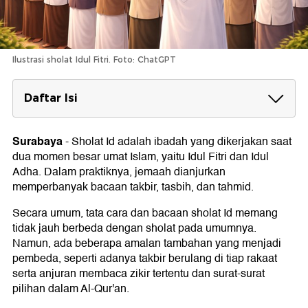
Ilustrasi sholat Idul Fitri. Foto: ChatGPT
Daftar Isi
Bacaan Tasbih Sholat Idul Fitri⁠
Surabaya
-
Sholat Id adalah ibadah yang dikerjakan saat
Ketentuan dan Tata Cara Sholat Idul Fitri
dua momen besar umat Islam, yaitu Idul Fitri dan Idul
1. Utama dilaksanakan di lapangan
Adha. Dalam praktiknya, jemaah dianjurkan
2. Anjuran dilakukan berjamaah
memperbanyak bacaan takbir, tasbih, dan tahmid.
3. Tidak didahului azan dan iqomah
4. Terdiri dari 2 rakaat dan jumlah takbirnya
Secara umum, tata cara dan bacaan sholat Id memang
berbeda
tidak jauh berbeda dengan sholat pada umumnya.
5. Surat yang dibaca setelah Al-Fatihah
Namun, ada beberapa amalan tambahan yang menjadi
6. Khotbah setelah sholat Id
pembeda, seperti adanya takbir berulang di tiap rakaat
serta anjuran membaca zikir tertentu dan surat-surat
pilihan dalam Al-Qur'an.