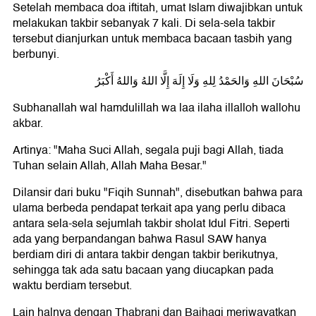
Setelah membaca doa iftitah, umat Islam diwajibkan untuk
melakukan takbir sebanyak 7 kali. Di sela-sela takbir
tersebut dianjurkan untuk membaca bacaan tasbih yang
berbunyi.
سُبْحَانَ اللهِ وَالحَمْدُ لِلهِ وَلَا إِلَهَ إِلَّا اللهُ وَاللهُ أَكْبَرُ
Subhanallah wal hamdulillah wa laa ilaha illalloh wallohu
akbar.
Artinya: "Maha Suci Allah, segala puji bagi Allah, tiada
Tuhan selain Allah, Allah Maha Besar."
Dilansir dari buku "Fiqih Sunnah", disebutkan bahwa para
ulama berbeda pendapat terkait apa yang perlu dibaca
antara sela-sela sejumlah takbir sholat Idul Fitri. Seperti
ada yang berpandangan bahwa Rasul SAW hanya
berdiam diri di antara takbir dengan takbir berikutnya,
sehingga tak ada satu bacaan yang diucapkan pada
waktu berdiam tersebut.
Lain halnya dengan Thabrani dan Baihaqi meriwayatkan