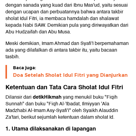
dengan sanada yang kuad dari Ibnu Mas'ud, yaitu sesuai
dengan ucapan dan perbuatannya bahwa antara takbir
sholat Idul Fitri, ia membaca hamdalah dan shalawat
kepada Nabi SAW. Demikian pula yang diriwayatkan dari
Abu Hudzaifah dan Abu Musa.
Meski demikian, Imam Ahmad dan Syafi'I berpemahaman
ada yang dilafalkan di antara takbir itu, yaitu bacaan
tasbih.
Baca juga:
Doa Setelah Sholat Idul Fitri yang Dianjurkan
Ketentuan dan Tata Cara Sholat Idul Fitri
detikHikmah
Dilansir dari
yang menukil buku "Fiqih
Sunnah" dan buku "Fiqh Al-'Ibadat, Ilmiyyan 'Ala
Madzhabi Al-Imam Asy-Syafi'i" oleh Syaikh Alauddin
Za'tari, berikut sejumlah ketentuan dalam sholat Id.
1. Utama dilaksanakan di lapangan