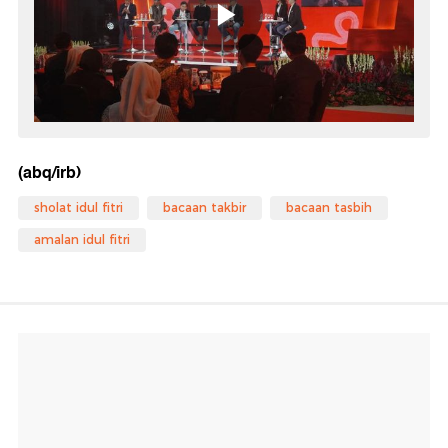
(abq/irb)
sholat idul fitri
bacaan takbir
bacaan tasbih
amalan idul fitri