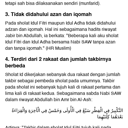
tetapi sah bisa dilaksanakan sendiri (munfarid).
3. Tidak didahului azan dan iqomah
Pada sholat Idul Fitri maupun Idul Adha tidak didahului
adzan dan iqomah. Hal ini sebagaimana hadits riwayat
Jabir bin Abdullah, ia berkata: "Beberapa kali aku sholat
Idul Fitri dan Idul Adha bersama Nabi SAW tanpa azan
dan tanpa iqomah." (HR Muslim)
4. Terdiri dari 2 rakaat dan jumlah takbirnya
berbeda
Sholat Id dikerjakan sebanyak dua rakaat dengan jumlah
takbir sebagai pembeda sholat pada umumnya. Takbir
pada sholat ini sebanyak tujuh kali di rakaat pertama dan
lima kali di rakaat kedua. Sebagaimana sabda Nabi SAW
dalam riwayat Abdullah bin Amr bin Al-Ash:
التَّكْبِيرُ فِي الْفِطْرِ سَبْعُ فِي الْأُولَى وَخَمْسٌ فِي الْآخِرَةِ وَالْقِرَاءَةُ
بَعْدَهُمَا كِلْتَيْهِمَا
Artinya: "Takbir dalam sholat Idul Fitri tujuh kali pada