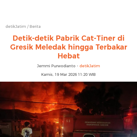
detikJatim
Berita
Detik-detik Pabrik Cat-Tiner di
Gresik Meledak hingga Terbakar
Hebat
Jemmi Purwodianto -
detikJatim
Kamis, 19 Mar 2026 11:20 WIB