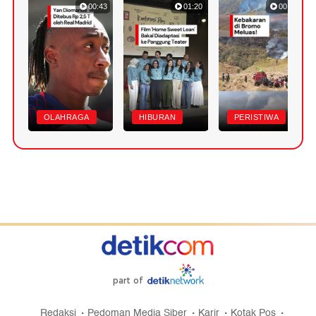
00:43
01:20
00:53
OLAHRAGA
HIBURAN
PERISTIWA
part of
Redaksi
Pedoman Media Siber
Karir
Kotak Pos