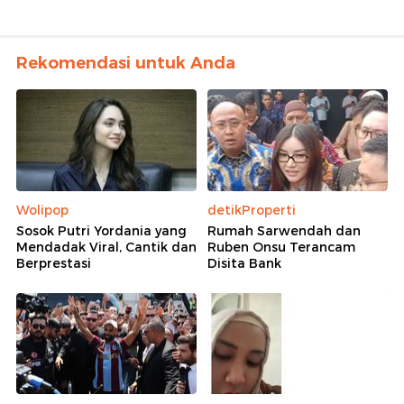
Rekomendasi untuk Anda
Wolipop
detikProperti
Sosok Putri Yordania yang
Rumah Sarwendah dan
Mendadak Viral, Cantik dan
Ruben Onsu Terancam
Berprestasi
Disita Bank