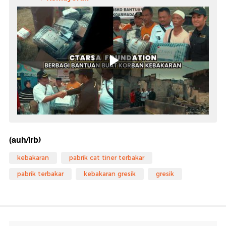
(auh/irb)
kebakaran
pabrik cat tiner terbakar
pabrik terbakar
kebakaran gresik
gresik