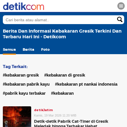
Berita Dan Informasi Kebakaran Gresik Terkini Dan
Terbaru Hari Ini - Detikcom
Semua
Berita
Foto
Tag Terkait:
#kebakaran gresik
#kebakaran di gresik
#kebakaran pabrik kayu
#kebakaran pt nankai indonesia
#pabrik kayu terbakar
#kebakaran
detikJatim
Kamis, 19 Mar 2026 11:20 WIB
Detik-detik Pabrik Cat-Tiner di Gresik
Meledak hingga Terbakar Hebat