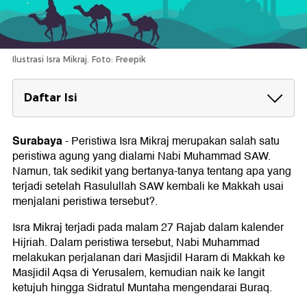
Ilustrasi Isra Mikraj. Foto: Freepik
Daftar Isi
Reaksi Kaum Quraisy Mendengar Kisah Isra
Mikraj Rasulullah SAW
Surabaya
-
Peristiwa Isra Mikraj merupakan salah satu
peristiwa agung yang dialami Nabi Muhammad SAW.
Hikmah di Balik Peristiwa Isra Mikraj
Namun, tak sedikit yang bertanya-tanya tentang apa yang
1. Adanya Kebesaran Allah SWT
terjadi setelah Rasulullah SAW kembali ke Makkah usai
2. Salat Lima Waktu sebagai Kewajiban
menjalani peristiwa tersebut?.
3. Memuliakan Rasulullah SAW
4. Intropeksi Diri
Isra Mikraj terjadi pada malam 27 Rajab dalam kalender
Hijriah. Dalam peristiwa tersebut, Nabi Muhammad
melakukan perjalanan dari Masjidil Haram di Makkah ke
Masjidil Aqsa di Yerusalem, kemudian naik ke langit
ketujuh hingga Sidratul Muntaha mengendarai Buraq.