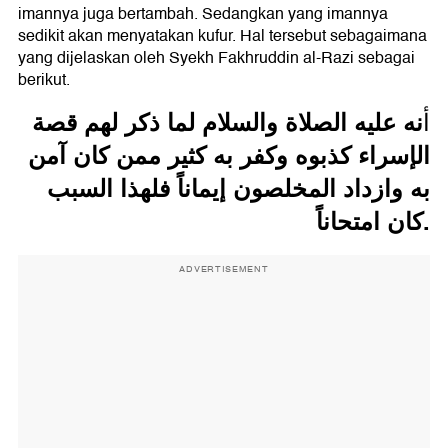
imannya juga bertambah. Sedangkan yang imannya
sedikit akan menyatakan kufur. Hal tersebut sebagaimana
yang dijelaskan oleh Syekh Fakhruddin al-Razi sebagai
berikut.
نه عليه الصلاة والسلام لما ذكر لهم قصة
أ
الإسراء كذبوه وكفر به كثير ممن كان آمن
به وازداد المخلصون إيماناً فلهذا السبب
كان امتحاناً.
ADVERTISEMENT