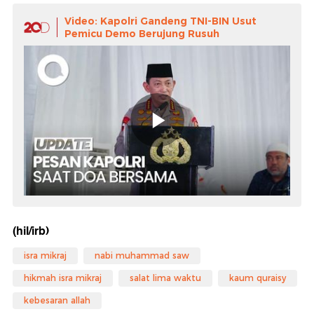
Video: Kapolri Gandeng TNI-BIN Usut
Pemicu Demo Berujung Rusuh
(hil/irb)
isra mikraj
nabi muhammad saw
hikmah isra mikraj
salat lima waktu
kaum quraisy
kebesaran allah