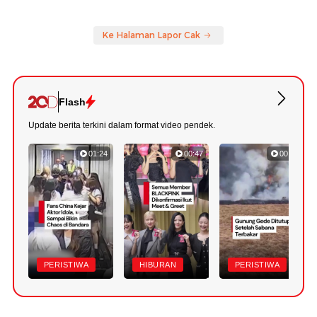
Ke Halaman Lapor Cak
Flash
Update berita terkini dalam format video pendek.
01:24
00:47
00:33
PERISTIWA
HIBURAN
PERISTIWA