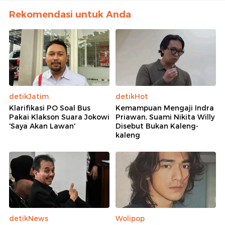
Rekomendasi untuk Anda
detikJatim
detikHot
Klarifikasi PO Soal Bus
Kemampuan Mengaji Indra
Pakai Klakson Suara Jokowi
Priawan, Suami Nikita Willy
'Saya Akan Lawan'
Disebut Bukan Kaleng-
kaleng
detikNews
Wolipop