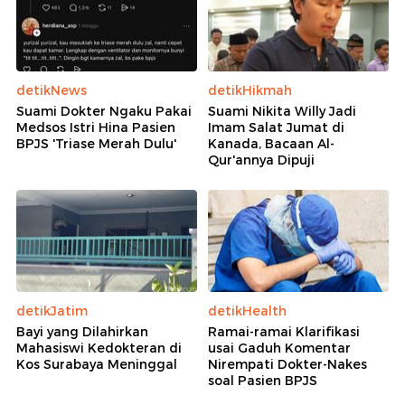
detikNews
detikHikmah
Suami Dokter Ngaku Pakai
Suami Nikita Willy Jadi
Medsos Istri Hina Pasien
Imam Salat Jumat di
BPJS 'Triase Merah Dulu'
Kanada, Bacaan Al-
Qur'annya Dipuji
detikJatim
detikHealth
Bayi yang Dilahirkan
Ramai-ramai Klarifikasi
Mahasiswi Kedokteran di
usai Gaduh Komentar
Kos Surabaya Meninggal
Nirempati Dokter-Nakes
soal Pasien BPJS