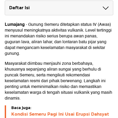
Daftar Isi
Status Terkini Gunung Semeru
Lumajang
-
Gunung Semeru ditetapkan status IV (Awas)
Rekomendasi Status IV Awas Gunung
menyusul meningkatnya aktivitas vulkanik. Level tertinggi
Semeru
ini menandakan risiko serius berupa awan panas,
Tingkatan Status Gunung Api
guguran lava, aliran lahar, dan lontaran batu pijar yang
dapat mengancam keselamatan masyarakat di sekitar
1. Level I - Aktif Normal
gunung.
2. Level II - Waspada
3. Level III - Siaga
Masyarakat diimbau menjauhi zona berbahaya,
4. Level IV - Awas
khususnya sepanjang aliran sungai yang berhulu di
puncak Semeru, serta mengikuti rekomendasi
keselamatan resmi dari pihak berwenang. Langkah ini
penting untuk meminimalkan risiko dan memastikan
keselamatan warga di tengah situasi vulkanik yang masih
dinamis.
Baca juga:
Kondisi Semeru Pagi Ini Usai Erupsi Dahsyat