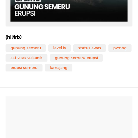
(hil/irb)
gunung semeru
level iv
status awas
pvmbg
aktivitas vulkanik
gunung semeru erupsi
erupsi semeru
lumajang