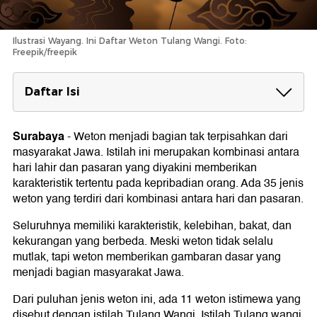
Ilustrasi Wayang. Ini Daftar Weton Tulang Wangi. Foto:
Freepik/freepik
Daftar Isi
Daftar Weton Tulang Wangi
1. Senin Kliwon
Surabaya
-
Weton menjadi bagian tak terpisahkan dari
2. Senin Wage
masyarakat Jawa. Istilah ini merupakan kombinasi antara
3. Senin Pahing
hari lahir dan pasaran yang diyakini memberikan
4. Selasa Legi
karakteristik tertentu pada kepribadian orang. Ada 35 jenis
5. Rabu Pahing
weton yang terdiri dari kombinasi antara hari dan pasaran.
6. Rabu Kliwon
7. Kamis Wage
Seluruhnya memiliki karakteristik, kelebihan, bakat, dan
8. Sabtu Wage
kekurangan yang berbeda. Meski weton tidak selalu
9. Sabtu Legi
10. Minggu Pon
mutlak, tapi weton memberikan gambaran dasar yang
11. Minggu Kliwon
menjadi bagian masyarakat Jawa.
Dari puluhan jenis weton ini, ada 11 weton istimewa yang
disebut dengan istilah Tulang Wangi. Istilah Tulang wangi