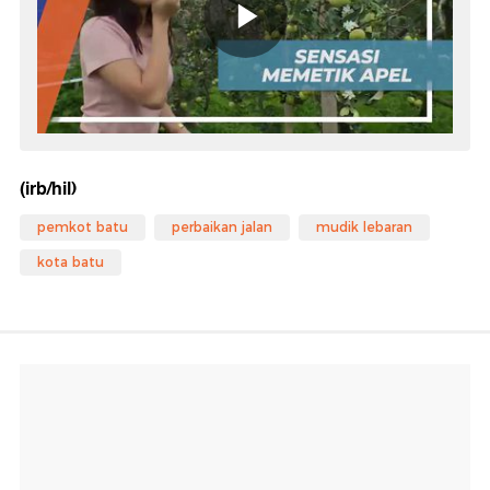
(irb/hil)
pemkot batu
perbaikan jalan
mudik lebaran
kota batu