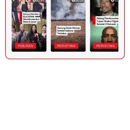
00:47
00:33
01:10
HIBURAN
PERISTIWA
PERISTIWA