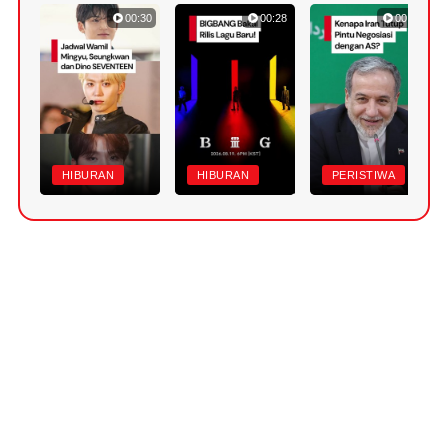
00:30
00:28
00:45
HIBURAN
HIBURAN
PERISTIWA