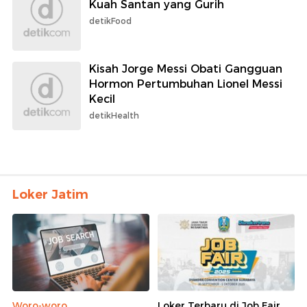
Kuah Santan yang Gurih
detikFood
Kisah Jorge Messi Obati Gangguan
Hormon Pertumbuhan Lionel Messi
Kecil
detikHealth
Loker Jatim
Woro-woro
Loker Terbaru di Job Fair