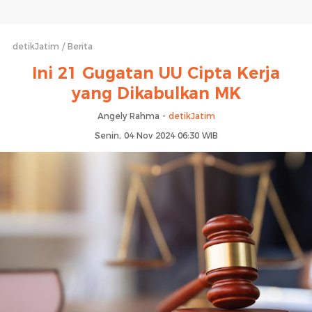
detikJatim
Berita
Ini 21 Gugatan UU Cipta Kerja
yang Dikabulkan MK
Angely Rahma -
detikJatim
Senin, 04 Nov 2024 06:30 WIB