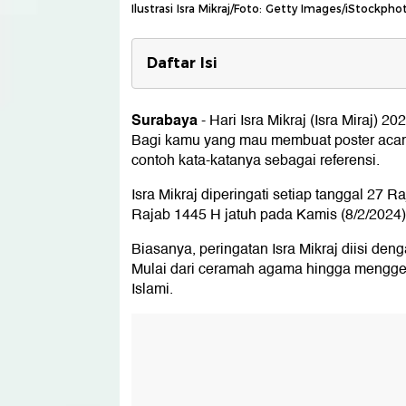
Ilustrasi Isra Mikraj/Foto: Getty Images/iStockph
Daftar Isi
Contoh Kata-kata untuk Poster Acar
Surabaya
-
Hari Isra Mikraj (Isra Miraj) 2
Sekilas tentang Isra Mikraj
Bagi kamu yang mau membuat poster acara I
contoh kata-katanya sebagai referensi.
Isra Mikraj diperingati setiap tanggal 27 R
Rajab 1445 H jatuh pada Kamis (8/2/2024)
Biasanya, peringatan Isra Mikraj diisi deng
Mulai dari ceramah agama hingga mengge
Islami.