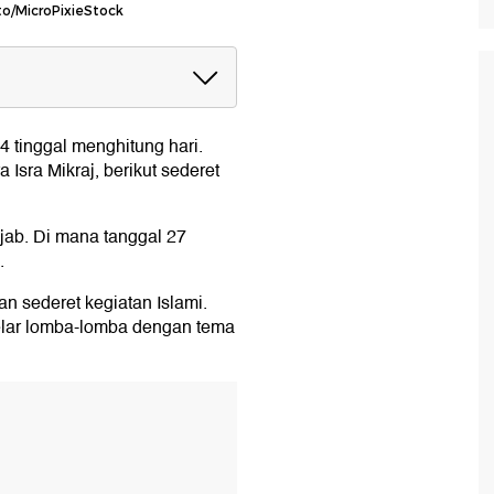
oto/MicroPixieStock
a Isra Miraj:
024 tinggal menghitung hari.
sra Mikraj, berikut sederet
ajab. Di mana tanggal 27
.
an sederet kegiatan Islami.
lar lomba-lomba dengan tema