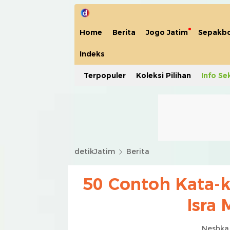
Home
Berita
Jogo Jatim
Sepakbo
Indeks
Terpopuler
Koleksi Pilihan
Info Se
detikJatim
Berita
50 Contoh Kata-k
Isra 
Neshka 