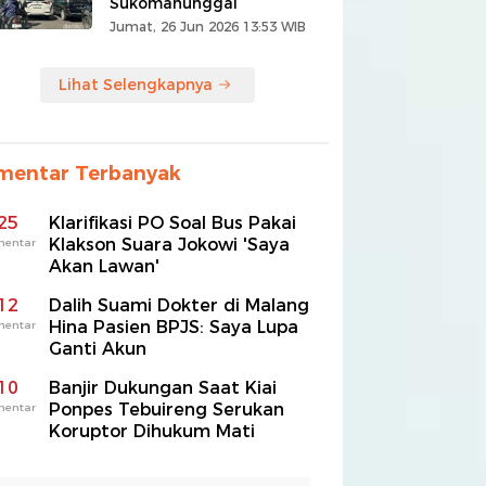
Sukomanunggal
Jumat, 26 Jun 2026 13:53 WIB
Lihat Selengkapnya
mentar Terbanyak
25
Klarifikasi PO Soal Bus Pakai
Klakson Suara Jokowi 'Saya
mentar
Akan Lawan'
12
Dalih Suami Dokter di Malang
Hina Pasien BPJS: Saya Lupa
mentar
Ganti Akun
10
Banjir Dukungan Saat Kiai
Ponpes Tebuireng Serukan
mentar
Koruptor Dihukum Mati