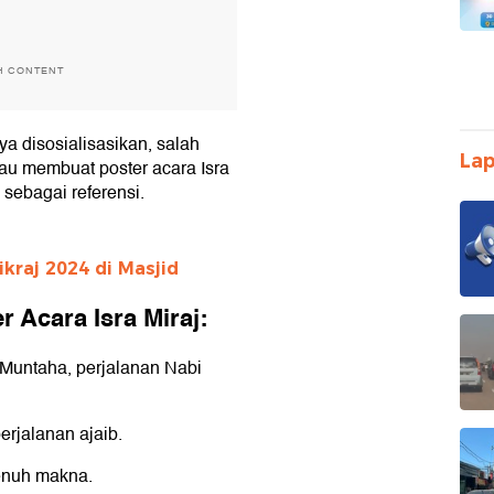
H CONTENT
ya disosialisasikan, salah
Lap
au membuat poster acara Isra
 sebagai referensi.
kraj 2024 di Masjid
 Acara Isra Miraj:
 Muntaha, perjalanan Nabi
erjalanan ajaib.
penuh makna.