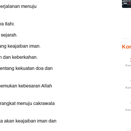
perjalanan menuju
a Ilahi.
 sejarah.
tang keajaiban iman.
Ko
n dan keberkahan.
Ko
a tentang kekuatan doa dan
enemukan kebesaran Allah
Ko
erangkat menuju cakrawala
Ko
ita akan keajaiban iman dan