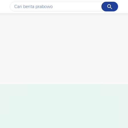
Cancel
Yang sedang ramai dicari
#1
data live draw sgp
#2
k-talk
#3
kebakaran
#4
prabowo
#5
gempa hari ini
Promoted
Terakhir yang dicari
Loading...