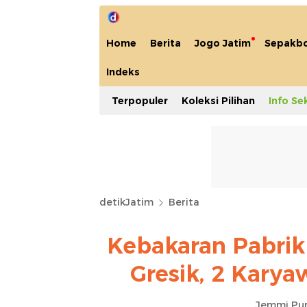
Home
Berita
Jogo Jatim
Sepakbo
Indeks
Terpopuler
Koleksi Pilihan
Info Se
detikJatim
Berita
Kebakaran Pabrik
Gresik, 2 Kary
Jemmi Pu