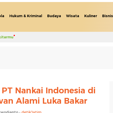
la
Hukum & Kriminal
Budaya
Wisata
Kuliner
Bisnis
kitarmu
 PT Nankai Indonesia di
awan Alami Luka Bakar
rwodianto -
detikJatim