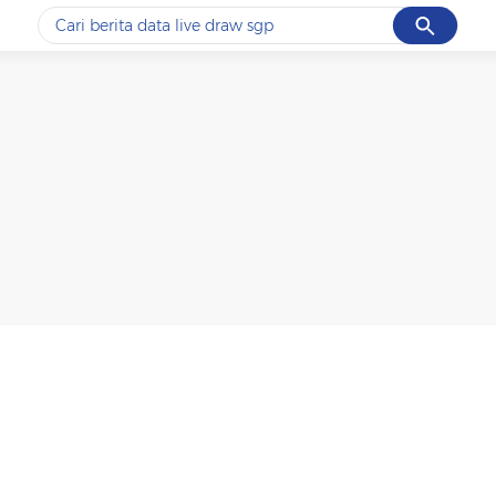
Cancel
Yang sedang ramai dicari
#1
ketik
#2
bromo
#3
streaming motogp
#4
prabowo
#5
data live draw sgp
Promoted
Terakhir yang dicari
Loading...