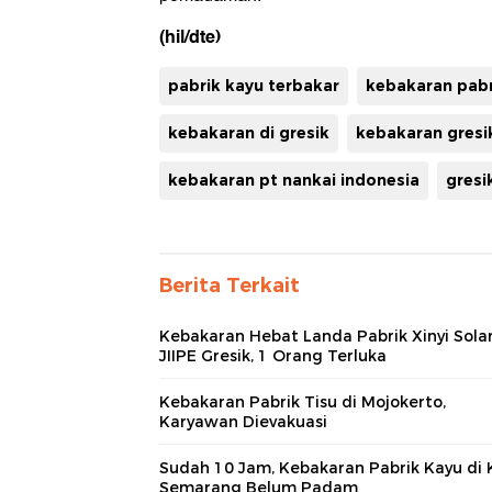
(hil/dte)
pabrik kayu terbakar
kebakaran pabr
kebakaran di gresik
kebakaran gresi
kebakaran pt nankai indonesia
gresi
Berita Terkait
Kebakaran Hebat Landa Pabrik Xinyi Solar
JIIPE Gresik, 1 Orang Terluka
Kebakaran Pabrik Tisu di Mojokerto,
Karyawan Dievakuasi
Sudah 10 Jam, Kebakaran Pabrik Kayu di 
Semarang Belum Padam