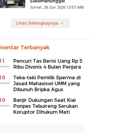
Sukomanunggal
Jumat, 26 Jun 2026 13:53 WIB
Lihat Selengkapnya
mentar Terbanyak
11
Pencuri Tas Berisi Uang Rp 5
Ribu Divonis 4 Bulan Penjara
mentar
10
Teka-teki Pemilik Sperma di
Jasad Mahasiswi UMM yang
mentar
Dibunuh Bripka Agus
10
Banjir Dukungan Saat Kiai
Ponpes Tebuireng Serukan
mentar
Koruptor Dihukum Mati