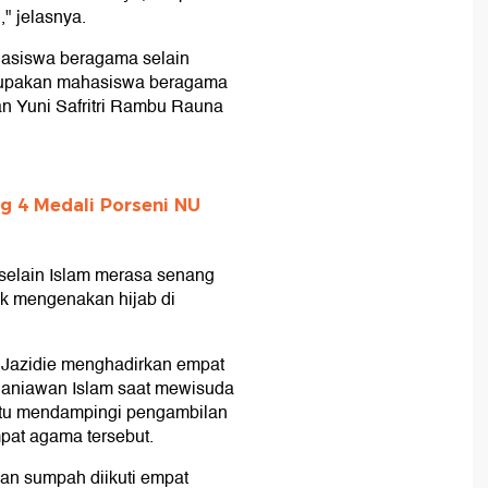
" jelasnya.
hasiswa beragama selain
erupakan mahasiswa beragama
an Yuni Safritri Rambu Rauna
 4 Medali Porseni NU
elain Islam merasa senang
ak mengenakan hijab di
 Jazidie menghadirkan empat
ohaniawan Islam saat mewisuda
itu mendampingi pengambilan
pat agama tersebut.
an sumpah diikuti empat