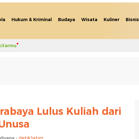
la
Hukum & Kriminal
Budaya
Wisata
Kuliner
Bisnis
kitarmu
rabaya Lulus Kuliah dari
Unusa
idiyana -
detikJatim