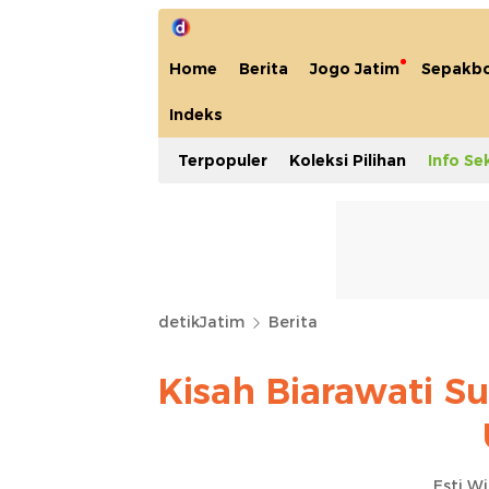
Home
Berita
Jogo Jatim
Sepakbo
Indeks
Terpopuler
Koleksi Pilihan
Info Se
detikJatim
Berita
Kisah Biarawati Su
Esti W