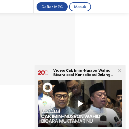
Daftar MPC
Masuk
Video: Cak Imin-Nusron Wahid
Bicara soal Konsolidasi Jelang
Muktamar NU