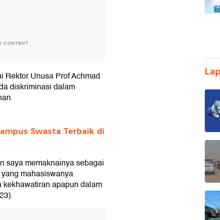
H CONTENT
Lap
ui Rektor Unusa Prof Achmad
da diskriminasi dalam
nan.
ampus Swasta Terbaik di
dan saya memaknainya sebagai
s yang mahasiswanya
a kekhawatiran apapun dalam
23).
T