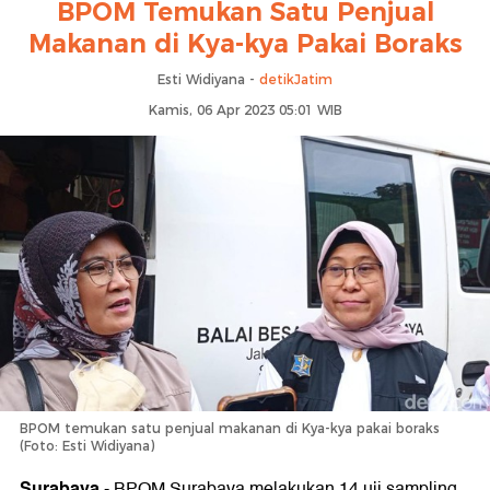
BPOM Temukan Satu Penjual
Makanan di Kya-kya Pakai Boraks
Esti Widiyana -
detikJatim
Kamis, 06 Apr 2023 05:01 WIB
BPOM temukan satu penjual makanan di Kya-kya pakai boraks
(Foto: Esti Widiyana)
Surabaya
-
BPOM Surabaya melakukan 14 uji sampling