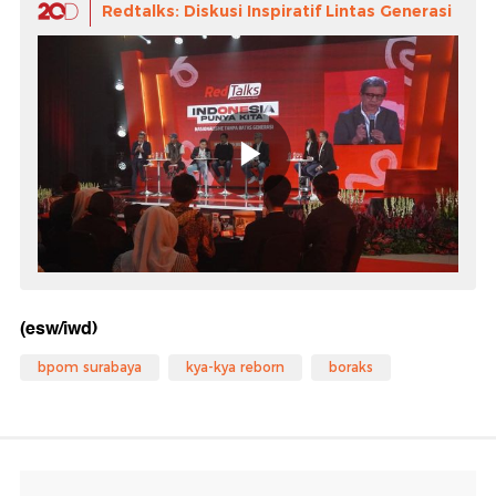
Redtalks: Diskusi Inspiratif Lintas Generasi
(esw/iwd)
bpom surabaya
kya-kya reborn
boraks