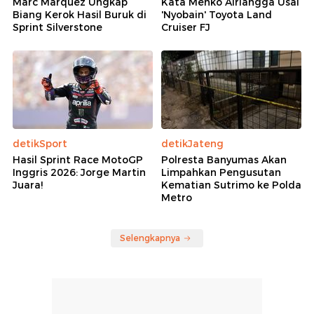
Marc Marquez Ungkap
Kata Menko Airlangga Usai
Biang Kerok Hasil Buruk di
'Nyobain' Toyota Land
Sprint Silverstone
Cruiser FJ
detikSport
detikJateng
Hasil Sprint Race MotoGP
Polresta Banyumas Akan
Inggris 2026: Jorge Martin
Limpahkan Pengusutan
Juara!
Kematian Sutrimo ke Polda
Metro
Selengkapnya