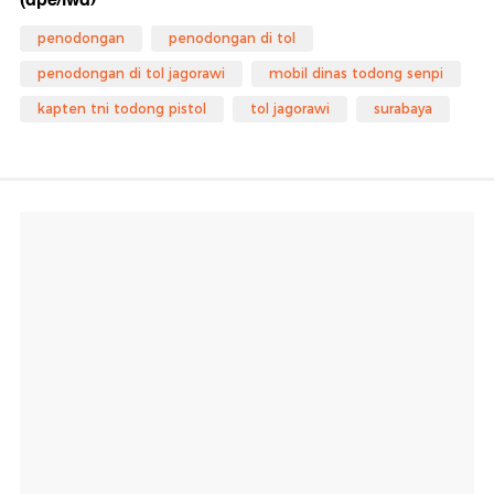
penodongan
penodongan di tol
penodongan di tol jagorawi
mobil dinas todong senpi
kapten tni todong pistol
tol jagorawi
surabaya