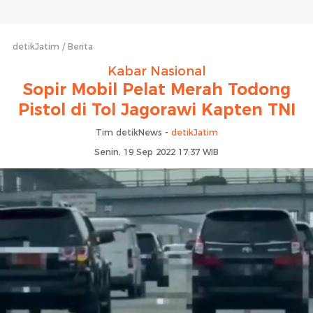
detikJatim
Berita
Kabar Nasional
Sopir Mobil Pelat Merah Todong
Pistol di Tol Jagorawi Kapten TNI
Tim detikNews -
detikJatim
Senin, 19 Sep 2022 17:37 WIB