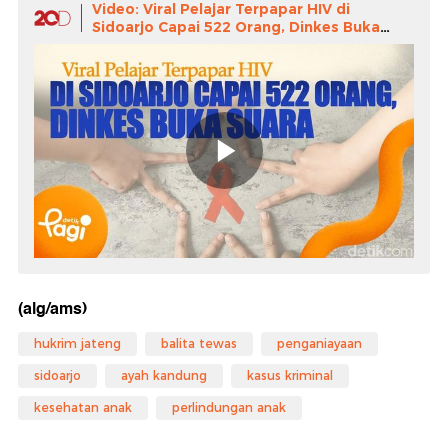
Video: Viral Pelajar Terpapar HIV di
Sidoarjo Capai 522 Orang, Dinkes Buka
Suara
(alg/ams)
hukrim jateng
balita tewas
penganiayaan
sidoarjo
ayah kandung
kasus kriminal
kesehatan anak
perlindungan anak