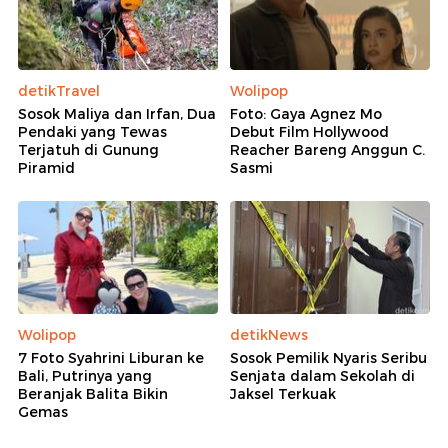
detikTravel
Wolipop
Sosok Maliya dan Irfan, Dua
Foto: Gaya Agnez Mo
Pendaki yang Tewas
Debut Film Hollywood
Terjatuh di Gunung
Reacher Bareng Anggun C.
Piramid
Sasmi
Wolipop
detikNews
7 Foto Syahrini Liburan ke
Sosok Pemilik Nyaris Seribu
Bali, Putrinya yang
Senjata dalam Sekolah di
Beranjak Balita Bikin
Jaksel Terkuak
Gemas