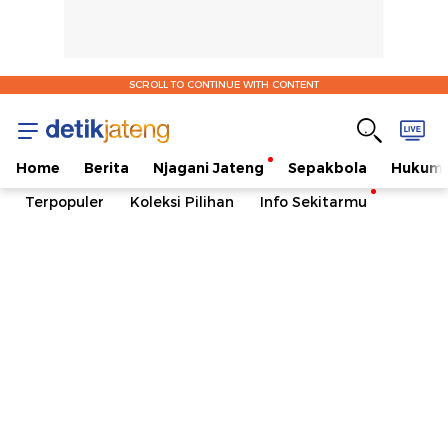
SCROLL TO CONTINUE WITH CONTENT
Home
Berita
Njagani Jateng
Sepakbola
Hukum 
Terpopuler
Koleksi Pilihan
Info Sekitarmu