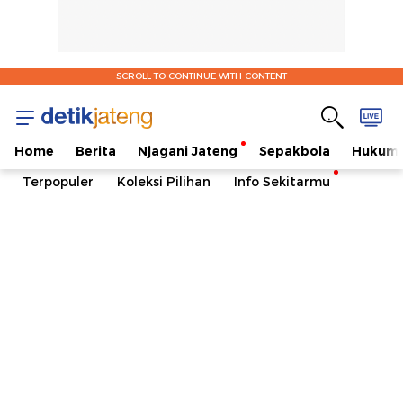
SCROLL TO CONTINUE WITH CONTENT
Home
Berita
Njagani Jateng
Sepakbola
Hukum 
Terpopuler
Koleksi Pilihan
Info Sekitarmu