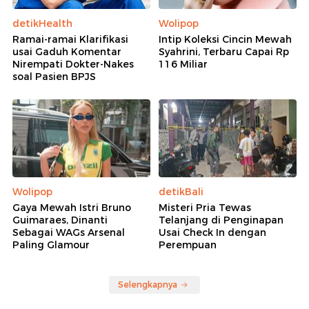
detikHealth
Wolipop
Ramai-ramai Klarifikasi
Intip Koleksi Cincin Mewah
usai Gaduh Komentar
Syahrini, Terbaru Capai Rp
Nirempati Dokter-Nakes
116 Miliar
soal Pasien BPJS
Wolipop
detikBali
Gaya Mewah Istri Bruno
Misteri Pria Tewas
Guimaraes, Dinanti
Telanjang di Penginapan
Sebagai WAGs Arsenal
Usai Check In dengan
Paling Glamour
Perempuan
Selengkapnya