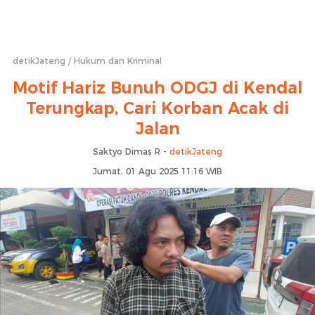
detikJateng
Hukum dan Kriminal
Motif Hariz Bunuh ODGJ di Kendal
Terungkap, Cari Korban Acak di
Jalan
Saktyo Dimas R -
detikJateng
Jumat, 01 Agu 2025 11:16 WIB