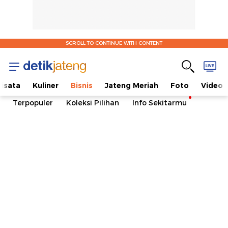
SCROLL TO CONTINUE WITH CONTENT
isata
Kuliner
Bisnis
Jateng Meriah
Foto
Video
Terpopuler
Koleksi Pilihan
Info Sekitarmu