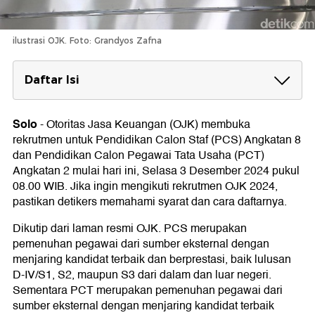
ilustrasi OJK. Foto: Grandyos Zafna
Daftar Isi
Syarat Rekrutmen OJK 2024
1. Syarat Umum
Solo
-
Otoritas Jasa Keuangan (OJK) membuka
2. Syarat Khusus PCS Angkatan 8
rekrutmen untuk Pendidikan Calon Staf (PCS) Angkatan 8
3. Syarat Khusus PCT Angkatan 2
dan Pendidikan Calon Pegawai Tata Usaha (PCT)
Cara Daftar Rekrutmen OJK 2024
Angkatan 2 mulai hari ini, Selasa 3 Desember 2024 pukul
08.00 WIB. Jika ingin mengikuti rekrutmen OJK 2024,
1. Ketentuan Pendaftaran
pastikan detikers memahami syarat dan cara daftarnya.
2. Langkah-Langkah Pendaftaran
Tahapan dan Jadwal Rekrutmen OJK 2024
Dikutip dari laman resmi OJK. PCS merupakan
1. Tahapan Rekrutmen PCS Angkatan 8
pemenuhan pegawai dari sumber eksternal dengan
2. Tahapan Rekrutmen PCT Angkatan 2
menjaring kandidat terbaik dan berprestasi, baik lulusan
D-IV/S1, S2, maupun S3 dari dalam dan luar negeri.
Sementara PCT merupakan pemenuhan pegawai dari
sumber eksternal dengan menjaring kandidat terbaik