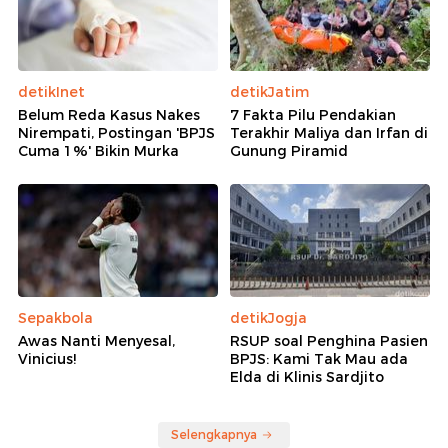
detikInet
detikJatim
Belum Reda Kasus Nakes
7 Fakta Pilu Pendakian
Nirempati, Postingan 'BPJS
Terakhir Maliya dan Irfan di
Cuma 1%' Bikin Murka
Gunung Piramid
Sepakbola
detikJogja
Awas Nanti Menyesal,
RSUP soal Penghina Pasien
Vinicius!
BPJS: Kami Tak Mau ada
Elda di Klinis Sardjito
Selengkapnya