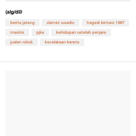
(alg/dil)
berita jateng
slamet suradio
tragedi bintaro 1987
masinis
pjka
kehidupan setelah penjara
jualan rokok
kecelakaan kereta