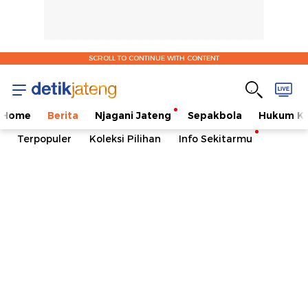
SCROLL TO CONTINUE WITH CONTENT
Home
Berita
Njagani Jateng
Sepakbola
Hukum Kr
Terpopuler
Koleksi Pilihan
Info Sekitarmu