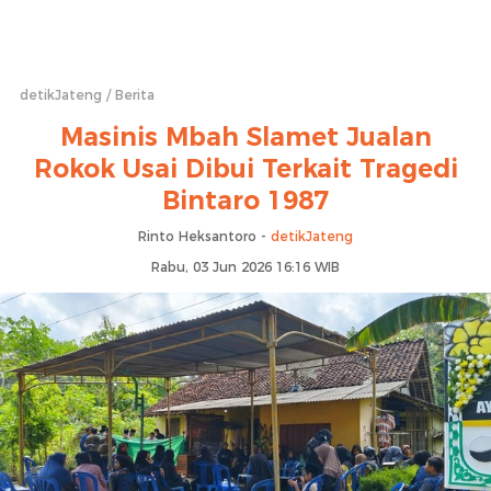
detikJateng
Berita
Masinis Mbah Slamet Jualan
Rokok Usai Dibui Terkait Tragedi
Bintaro 1987
Rinto Heksantoro -
detikJateng
Rabu, 03 Jun 2026 16:16 WIB