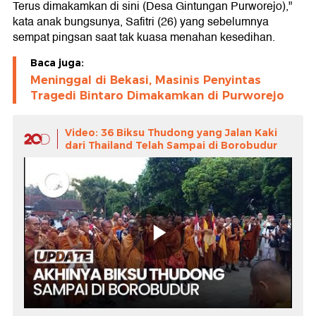
Terus dimakamkan di sini (Desa Gintungan Purworejo),"
kata anak bungsunya, Safitri (26) yang sebelumnya
sempat pingsan saat tak kuasa menahan kesedihan.
Baca juga:
Meninggal di Bekasi, Masinis Penyintas
Tragedi Bintaro Dimakamkan di Purworejo
Video: 36 Biksu Thudong yang Jalan Kaki
dari Thailand Telah Sampai di Borobudur