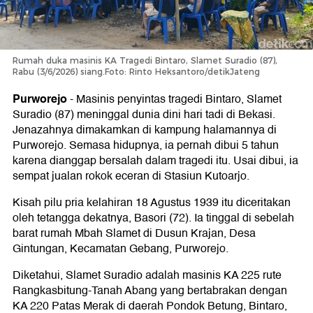
Rumah duka masinis KA Tragedi Bintaro, Slamet Suradio (87),
Rabu (3/6/2026) siang.Foto: Rinto Heksantoro/detikJateng
Purworejo
-
Masinis penyintas tragedi Bintaro, Slamet
Suradio (87) meninggal dunia dini hari tadi di Bekasi.
Jenazahnya dimakamkan di kampung halamannya di
Purworejo. Semasa hidupnya, ia pernah dibui 5 tahun
karena dianggap bersalah dalam tragedi itu. Usai dibui, ia
sempat jualan rokok eceran di Stasiun Kutoarjo.
Kisah pilu pria kelahiran 18 Agustus 1939 itu diceritakan
oleh tetangga dekatnya, Basori (72). Ia tinggal di sebelah
barat rumah Mbah Slamet di Dusun Krajan, Desa
Gintungan, Kecamatan Gebang, Purworejo.
Diketahui, Slamet Suradio adalah masinis KA 225 rute
Rangkasbitung-Tanah Abang yang bertabrakan dengan
KA 220 Patas Merak di daerah Pondok Betung, Bintaro,