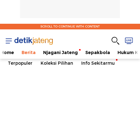
SCROLL TO CONTINUE WITH CONTENT
Home
Berita
Njagani Jateng
Sepakbola
Hukum Kr
Terpopuler
Koleksi Pilihan
Info Sekitarmu