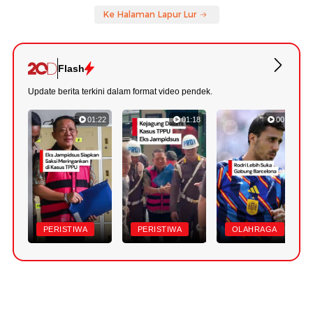
Ke Halaman Lapur Lur
Flash
Update berita terkini dalam format video pendek.
01:22
01:18
00:47
PERISTIWA
PERISTIWA
OLAHRAGA