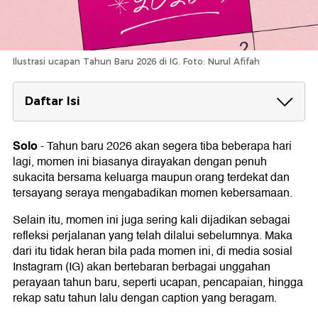
Ilustrasi ucapan Tahun Baru 2026 di IG. Foto: Nurul Afifah
Daftar Isi
1. Caption Tahun Baru 2026 Singkat
Solo
-
Tahun baru 2026 akan segera tiba beberapa hari
2. Caption Tahun Baru 2026 Bahasa Inggris
lagi, momen ini biasanya dirayakan dengan penuh
3. Caption Tahun Baru 2026 Formal
sukacita bersama keluarga maupun orang terdekat dan
tersayang seraya mengabadikan momen kebersamaan.
4. Caption Tahun Baru 2026 Lucu
Selain itu, momen ini juga sering kali dijadikan sebagai
5. Caption Tahun Baru 2026 Inspiratif
refleksi perjalanan yang telah dilalui sebelumnya. Maka
dari itu tidak heran bila pada momen ini, di media sosial
6. Caption Tahun Baru 2026 Penuh Doa dan
Instagram (IG) akan bertebaran berbagai unggahan
Harapan
perayaan tahun baru, seperti ucapan, pencapaian, hingga
rekap satu tahun lalu dengan caption yang beragam.