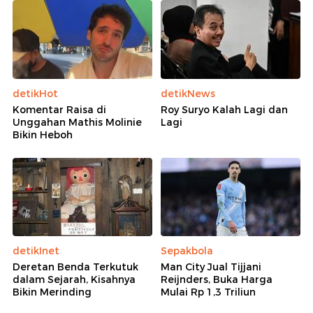
detikHot
detikNews
Komentar Raisa di
Roy Suryo Kalah Lagi dan
Unggahan Mathis Molinie
Lagi
Bikin Heboh
detikInet
Sepakbola
Deretan Benda Terkutuk
Man City Jual Tijjani
dalam Sejarah, Kisahnya
Reijnders, Buka Harga
Bikin Merinding
Mulai Rp 1,3 Triliun