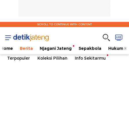
SCROLL TO CONTINUE WITH CONTENT
Home
Berita
Njagani Jateng
Sepakbola
Hukum Kr
Terpopuler
Koleksi Pilihan
Info Sekitarmu