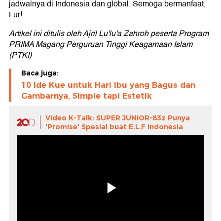
jadwalnya di Indonesia dan global. Semoga bermanfaat,
Lur!
Artikel ini ditulis oleh Ajril Lu'lu'a Zahroh peserta Program
PRIMA Magang Perguruan Tinggi Keagamaan Islam
(PTKI)
Baca juga:
10 Ide Kue untuk Hari Ibu yang Bagus dan
Gambarnya, Simple tapi Estetik
Video K-Talk: SUPER JUNIOR-83z Punya
'Promise' Spesial buat E.L.F Indonesia