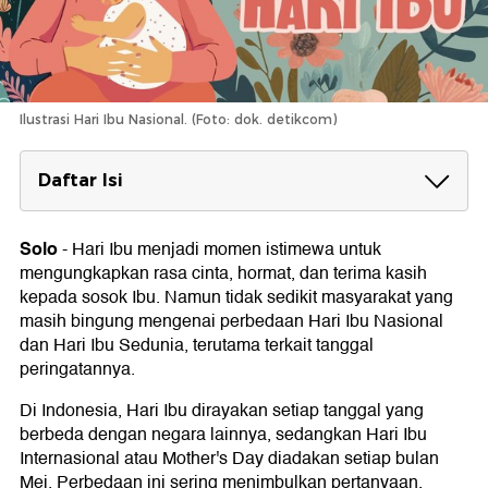
Ilustrasi Hari Ibu Nasional. (Foto: dok. detikcom)
Daftar Isi
Kapan Hari Ibu Nasional?
Solo
-
Hari Ibu menjadi momen istimewa untuk
Kapan Hari Ibu Sedunia atau Mother's Day?
mengungkapkan rasa cinta, hormat, dan terima kasih
Perbedaan Hari Ibu Nasional dan Hari Ibu
kepada sosok Ibu. Namun tidak sedikit masyarakat yang
Sedunia
masih bingung mengenai perbedaan Hari Ibu Nasional
dan Hari Ibu Sedunia, terutama terkait tanggal
peringatannya.
Di Indonesia, Hari Ibu dirayakan setiap tanggal yang
berbeda dengan negara lainnya, sedangkan Hari Ibu
Internasional atau Mother's Day diadakan setiap bulan
Mei. Perbedaan ini sering menimbulkan pertanyaan,