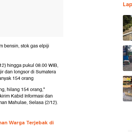
Lap
 bensin, stok gas elpiji
/12) hingga pukul 08.00 WIB,
ir dan longsor di Sumatera
anyak 154 orang
g, hilang 154 orang,"
irim Kabid Informasi dan
an Mahulae, Selasa (2/12).
an Warga Terjebak di