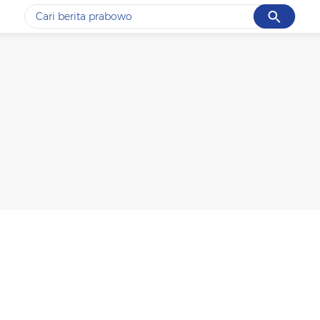
Cancel
Yang sedang ramai dicari
#1
data live draw sgp
#2
k-talk
#3
kebakaran
#4
prabowo
#5
gempa hari ini
Promoted
Terakhir yang dicari
Loading...