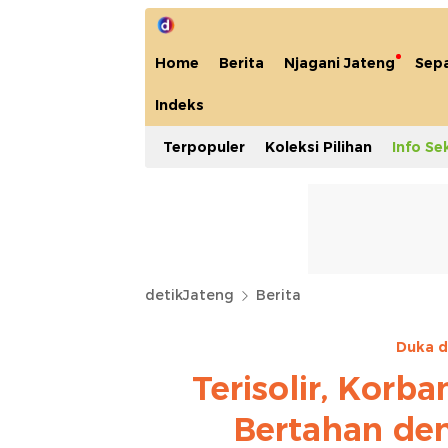
Home
Berita
Njagani Jateng
Sep
Indeks
Terpopuler
Koleksi Pilihan
Info Se
detikJateng
Berita
Duka d
Terisolir, Korb
Bertahan de