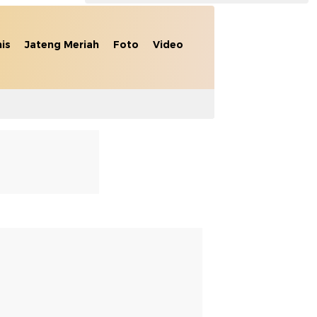
nis
Jateng Meriah
Foto
Video