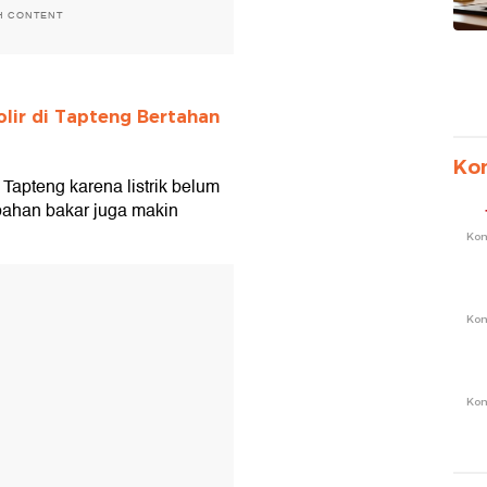
H CONTENT
lir di Tapteng Bertahan
Ko
 Tapteng karena listrik belum
bahan bakar juga makin
Ko
T
Ko
Ko