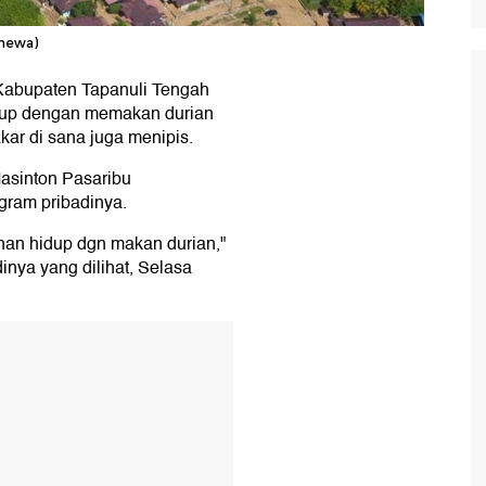
imewa)
 Kabupaten Tapanuli Tengah
idup dengan memakan durian
kar di sana juga menipis.
Masinton Pasaribu
gram pribadinya.
ahan hidup dgn makan durian,"
dinya yang dilihat, Selasa