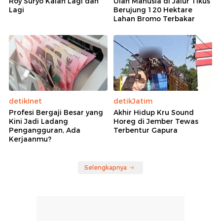
Roy Suryo Kalah Lagi dan
Ulah Manusia di Jalur Tikus
Lagi
Berujung 120 Hektare
Lahan Bromo Terbakar
detikInet
detikJatim
Profesi Bergaji Besar yang
Akhir Hidup Kru Sound
Kini Jadi Ladang
Horeg di Jember Tewas
Pengangguran, Ada
Terbentur Gapura
Kerjaanmu?
Selengkapnya