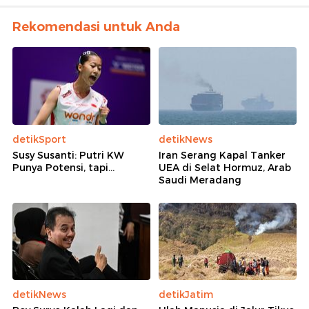
Rekomendasi untuk Anda
detikSport
detikNews
Susy Susanti: Putri KW
Iran Serang Kapal Tanker
Punya Potensi, tapi...
UEA di Selat Hormuz, Arab
Saudi Meradang
detikNews
detikJatim