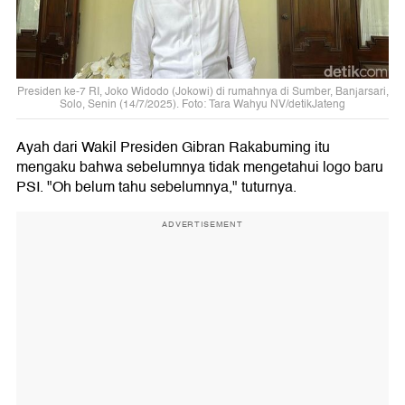
Presiden ke-7 RI, Joko Widodo (Jokowi) di rumahnya di Sumber, Banjarsari,
Solo, Senin (14/7/2025). Foto: Tara Wahyu NV/detikJateng
Ayah dari Wakil Presiden Gibran Rakabuming itu
mengaku bahwa sebelumnya tidak mengetahui logo baru
PSI. "Oh belum tahu sebelumnya," tuturnya.
ADVERTISEMENT