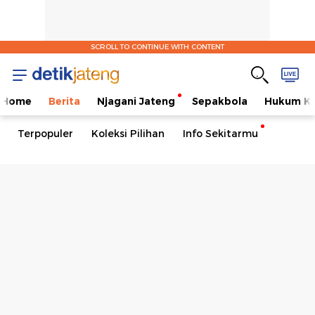
SCROLL TO CONTINUE WITH CONTENT
Home
Berita
Njagani Jateng
Sepakbola
Hukum Kr
Terpopuler
Koleksi Pilihan
Info Sekitarmu