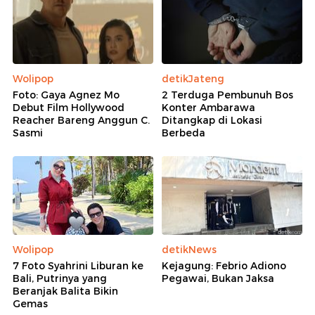
Wolipop
detikJateng
Foto: Gaya Agnez Mo
2 Terduga Pembunuh Bos
Debut Film Hollywood
Konter Ambarawa
Reacher Bareng Anggun C.
Ditangkap di Lokasi
Sasmi
Berbeda
Wolipop
detikNews
7 Foto Syahrini Liburan ke
Kejagung: Febrio Adiono
Bali, Putrinya yang
Pegawai, Bukan Jaksa
Beranjak Balita Bikin
Gemas