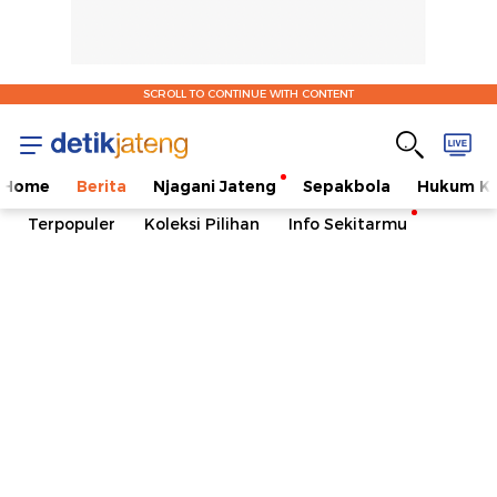
SCROLL TO CONTINUE WITH CONTENT
Home
Berita
Njagani Jateng
Sepakbola
Hukum Kr
Terpopuler
Koleksi Pilihan
Info Sekitarmu