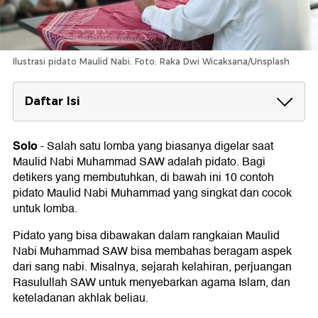
Ilustrasi pidato Maulid Nabi. Foto: Raka Dwi Wicaksana/Unsplash
Daftar Isi
Kumpulan Contoh Pidato Maulid Nabi
Muhammad
Solo
-
Salah satu lomba yang biasanya digelar saat
Contoh Pidato Maulid Nabi Muhammad #1
Maulid Nabi Muhammad SAW adalah pidato. Bagi
Contoh Pidato Maulid Nabi Muhammad #2
detikers yang membutuhkan, di bawah ini 10 contoh
Contoh Pidato Maulid Nabi Muhammad #3
pidato Maulid Nabi Muhammad yang singkat dan cocok
Contoh Pidato Maulid Nabi Muhammad #4
untuk lomba.
Contoh Pidato Maulid Nabi Muhammad #5
Contoh Pidato Maulid Nabi Muhammad #6
Pidato yang bisa dibawakan dalam rangkaian Maulid
Contoh Pidato Maulid Nabi Muhammad #7
Nabi Muhammad SAW bisa membahas beragam aspek
Contoh Pidato Maulid Nabi Muhammad #8
dari sang nabi. Misalnya, sejarah kelahiran, perjuangan
Contoh Pidato Maulid Nabi Muhammad #9
Contoh Pidato Maulid Nabi Muhammad #10
Rasulullah SAW untuk menyebarkan agama Islam, dan
keteladanan akhlak beliau.