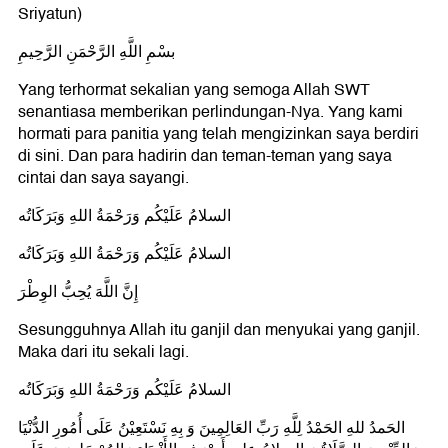
Sriyatun)
بسْمِ اللَّهِ الرَّحْمَنِ الرَّحِيمِ
Yang terhormat sekalian yang semoga Allah SWT
senantiasa memberikan perlindungan-Nya. Yang kami
hormati para panitia yang telah mengizinkan saya berdiri
di sini. Dan para hadirin dan teman-teman yang saya
cintai dan saya sayangi.
السلامُ عَلَيْكُم وَرَحْمَةُ اللهِ وَبَرَكَاتُه
السلامُ عَلَيْكُم وَرَحْمَةُ اللهِ وَبَرَكَاتُه
إِنَّ اللَّهَ يُحِبُّ الوِطْرَ
Sesungguhnya Allah itu ganjil dan menyukai yang ganjil.
Maka dari itu sekali lagi.
السلامُ عَلَيْكُم وَرَحْمَةُ اللهِ وَبَرَكَاتُه
الحَمدُ للهِ الحَمْدُ لِلَّهِ رَبِّ العَالِمِينَ وَ بِهِ نَسْتَعِيْنُ عَلَى أُمُورِ الدُّنْيَا