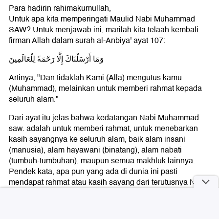
Para hadirin rahimakumullah,
Untuk apa kita memperingati Maulid Nabi Muhammad
SAW? Untuk menjawab ini, marilah kita telaah kembali
firman Allah dalam surah al-Anbiya' ayat 107:
وَمَا أَرْسَلْنَاكَ إِلَّا رَحْمَةً لِلْعَالَمِينَ
Artinya, "Dan tidaklah Kami (Alla) mengutus kamu
(Muhammad), melainkan untuk memberi rahmat kepada
seluruh alam."
Dari ayat itu jelas bahwa kedatangan Nabi Muhammad
saw. adalah untuk memberi rahmat, untuk menebarkan
kasih sayangnya ke seluruh alam, baik alam insani
(manusia), alam hayawani (binatang), alam nabati
(tumbuh-tumbuhan), maupun semua makhluk lainnya.
Pendek kata, apa pun yang ada di dunia ini pasti
mendapat rahmat atau kasih sayang dari terutusnya Nabi
Muhammad saw.
Hadirin yang dimuliakan Allah,