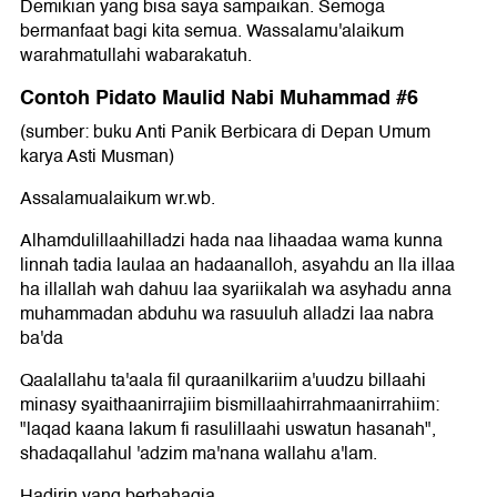
Demikian yang bisa saya sampaikan. Semoga
bermanfaat bagi kita semua. Wassalamu'alaikum
warahmatullahi wabarakatuh.
Contoh Pidato Maulid Nabi Muhammad #6
(sumber: buku Anti Panik Berbicara di Depan Umum
karya Asti Musman)
Assalamualaikum wr.wb.
Alhamdulillaahilladzi hada naa lihaadaa wama kunna
linnah tadia laulaa an hadaanalloh, asyahdu an lla illaa
ha illallah wah dahuu laa syariikalah wa asyhadu anna
muhammadan abduhu wa rasuuluh alladzi laa nabra
ba'da
Qaalallahu ta'aala fil quraanilkariim a'uudzu billaahi
minasy syaithaanirrajiim bismillaahirrahmaanirrahiim:
"laqad kaana lakum fi rasulillaahi uswatun hasanah",
shadaqallahul 'adzim ma'nana wallahu a'lam.
Hadirin yang berbahagia,