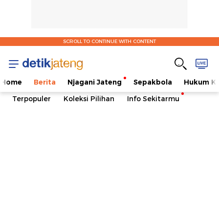
SCROLL TO CONTINUE WITH CONTENT
Home
Berita
Njagani Jateng
Sepakbola
Hukum Kr
Terpopuler
Koleksi Pilihan
Info Sekitarmu