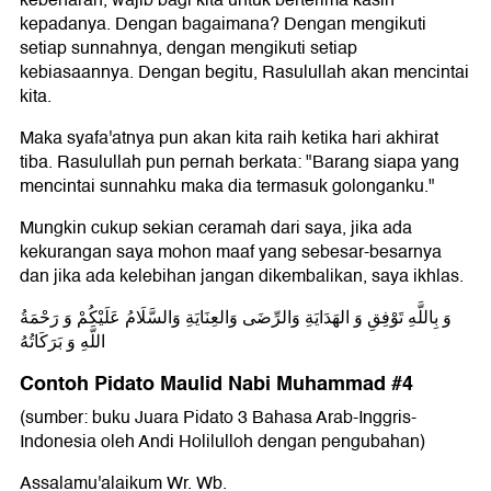
kebenaran, wajib bagi kita untuk berterima kasih
kepadanya. Dengan bagaimana? Dengan mengikuti
setiap sunnahnya, dengan mengikuti setiap
kebiasaannya. Dengan begitu, Rasulullah akan mencintai
kita.
Maka syafa'atnya pun akan kita raih ketika hari akhirat
tiba. Rasulullah pun pernah berkata: "Barang siapa yang
mencintai sunnahku maka dia termasuk golonganku."
Mungkin cukup sekian ceramah dari saya, jika ada
kekurangan saya mohon maaf yang sebesar-besarnya
dan jika ada kelebihan jangan dikembalikan, saya ikhlas.
وَ بِاللَّهِ تَوْفِقِ وَ الهَدَايَةِ وَالرِّضَى وَالعِنَايَةِ وَالسَّلَامُ عَلَيْكُمْ وَ رَحْمَةُ
اللَّهِ وَ بَرَكَاتُهُ
Contoh Pidato Maulid Nabi Muhammad #4
(sumber: buku Juara Pidato 3 Bahasa Arab-Inggris-
Indonesia oleh Andi Holilulloh dengan pengubahan)
Assalamu'alaikum Wr. Wb.