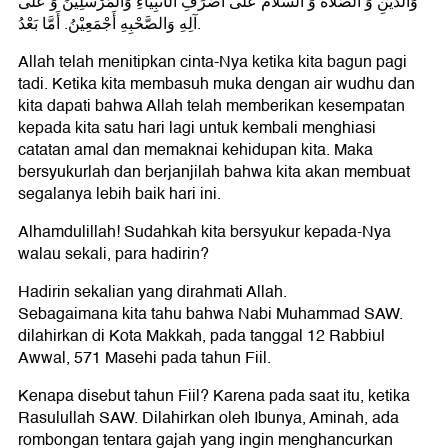
وَالدِّيْنِ وَ الصَّلَاةُ وَ السلامُ على أَصْرَفِ الأَنْبِيَاءِ وَالمُرْسَلِينَ وَ عَلَى
آلِهِ وَالصَّحْبِهِ أَجْمَعِيْنُ. أَمَّا بَعْدُ.
Allah telah menitipkan cinta-Nya ketika kita bagun pagi
tadi. Ketika kita membasuh muka dengan air wudhu dan
kita dapati bahwa Allah telah memberikan kesempatan
kepada kita satu hari lagi untuk kembali menghiasi
catatan amal dan memaknai kehidupan kita. Maka
bersyukurlah dan berjanjilah bahwa kita akan membuat
segalanya lebih baik hari ini.
Alhamdulillah! Sudahkah kita bersyukur kepada-Nya
walau sekali, para hadirin?
Hadirin sekalian yang dirahmati Allah.
Sebagaimana kita tahu bahwa Nabi Muhammad SAW.
dilahirkan di Kota Makkah, pada tanggal 12 Rabbiul
Awwal, 571 Masehi pada tahun Fiil.
Kenapa disebut tahun Fiil? Karena pada saat itu, ketika
Rasulullah SAW. Dilahirkan oleh Ibunya, Aminah, ada
rombongan tentara gajah yang ingin menghancurkan