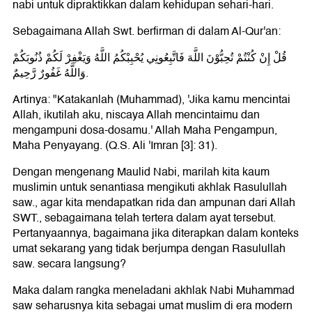
nabi untuk dipraktikkan dalam kehidupan sehari-hari.
Sebagaimana Allah Swt. berfirman di dalam Al-Qur'an:
قُلْ إِنْ كُنْتُمْ تُحِبُّوْنَ اللَّهَ فَاتَّبِعُونِي يُحْبِبْكُمُ اللَّهُ وَيَغْفِرْ لَكُمْ ذُنُوبَكُمْ
وَاللَّهُ غَفُورٌ رَّحِيمٌ.
Artinya: "Katakanlah (Muhammad), 'Jika kamu mencintai
Allah, ikutilah aku, niscaya Allah mencintaimu dan
mengampuni dosa-dosamu.' Allah Maha Pengampun,
Maha Penyayang. (Q.S. Ali 'Imran [3]: 31).
Dengan mengenang Maulid Nabi, marilah kita kaum
muslimin untuk senantiasa mengikuti akhlak Rasulullah
saw., agar kita mendapatkan rida dan ampunan dari Allah
SWT., sebagaimana telah tertera dalam ayat tersebut.
Pertanyaannya, bagaimana jika diterapkan dalam konteks
umat sekarang yang tidak berjumpa dengan Rasulullah
saw. secara langsung?
Maka dalam rangka meneladani akhlak Nabi Muhammad
saw seharusnya kita sebagai umat muslim di era modern