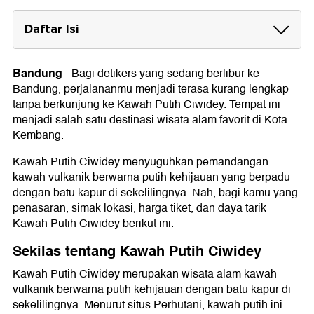
Daftar Isi
Sekilas tentang Kawah Putih Ciwidey
Bandung
-
Bagi detikers yang sedang berlibur ke
Lokasi Kawah Putih Ciwidey
Bandung, perjalananmu menjadi terasa kurang lengkap
Harga Tiket Kawah Putih Ciwidey
tanpa berkunjung ke Kawah Putih Ciwidey. Tempat ini
menjadi salah satu destinasi wisata alam favorit di Kota
Fasilitas
Kembang.
Jam Operasional Kawah Putih Ciwidey
Kawah Putih Ciwidey menyuguhkan pemandangan
kawah vulkanik berwarna putih kehijauan yang berpadu
Daya Tarik Kawah Putih Ciwidey
dengan batu kapur di sekelilingnya. Nah, bagi kamu yang
Danau Kawah Putih
penasaran, simak lokasi, harga tiket, dan daya tarik
Sunan Ibu
Kawah Putih Ciwidey berikut ini.
Dermaga Ponton
Skywalk Cantigi
Sekilas tentang Kawah Putih Ciwidey
Kawah Putih Ciwidey merupakan wisata alam kawah
vulkanik berwarna putih kehijauan dengan batu kapur di
sekelilingnya. Menurut situs Perhutani, kawah putih ini