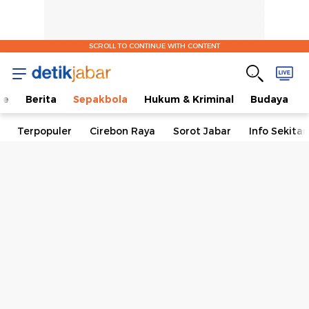
SCROLL TO CONTINUE WITH CONTENT
me
Berita
Sepakbola
Hukum & Kriminal
Budaya
Terpopuler
Cirebon Raya
Sorot Jabar
Info Sekita