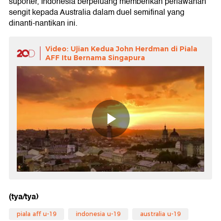
suporter, Indonesia berpeluang memberikan perlawanan
sengit kepada Australia dalam duel semifinal yang
dinanti-nantikan ini.
Video: Ujian Kedua John Herdman di Piala
AFF Itu Bernama Singapura
(tya/tya)
piala aff u-19
indonesia u-19
australia u-19