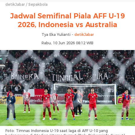
detikJabar
Sepakbola
Jadwal Semifinal Piala AFF U-19
2026, Indonesia vs Australia
Tya Eka Yulianti -
detikJabar
Rabu, 10 Jun 2026 08:12 WIB
Foto: Timnas Indonesia U-19 saat laga di AFF U-10 yang