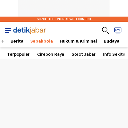
SCROLL TO CONTINUE WITH CONTENT
me
Berita
Sepakbola
Hukum & Kriminal
Budaya
Terpopuler
Cirebon Raya
Sorot Jabar
Info Sekita