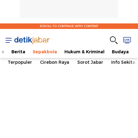
SCROLL TO CONTINUE WITH CONTENT
me
Berita
Sepakbola
Hukum & Kriminal
Budaya
Terpopuler
Cirebon Raya
Sorot Jabar
Info Sekita