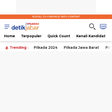
SCROLL TO CONTINUE WITH CONTENT
Home
Terpopuler
Quick Count
Kenali Kandidat
Trending :
Pilkada 2024
Pilkada Jawa Barat
Pil