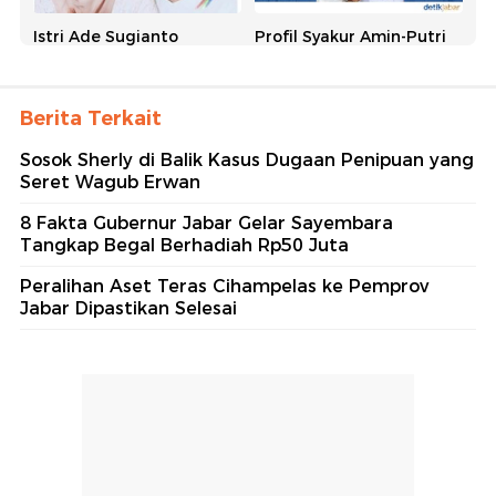
Istri Ade Sugianto
Profil Syakur Amin-Putri
Digadang-gadang Maju
Karlina Pemimpin Baru
di PSU Pilbup
Kabupaten Garut
Tasikmalaya
Berita Terkait
Sosok Sherly di Balik Kasus Dugaan Penipuan yang
Seret Wagub Erwan
8 Fakta Gubernur Jabar Gelar Sayembara
Tangkap Begal Berhadiah Rp50 Juta
Sertijab Gubernur Jabar
Daftar Kepala Daerah di
Peralihan Aset Teras Cihampelas ke Pemprov
Dipastikan Tanpa Acara
Jabar yang Bakal Dilantik
Jabar Dipastikan Selesai
Mewah
20 Februari 2025