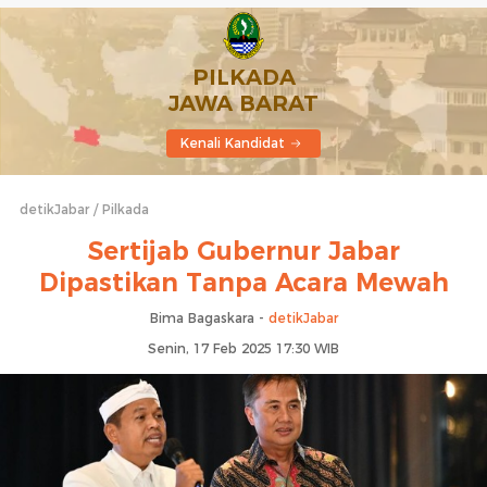
PILKADA
JAWA BARAT
Kenali Kandidat
detikJabar
Pilkada
Sertijab Gubernur Jabar
Dipastikan Tanpa Acara Mewah
Bima Bagaskara -
detikJabar
Senin, 17 Feb 2025 17:30 WIB