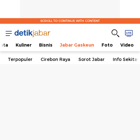
SCROLL TO CONTINUE WITH CONTENT
ata
Kuliner
Bisnis
Jabar Gaskeun
Foto
Video
Terpopuler
Cirebon Raya
Sorot Jabar
Info Sekita