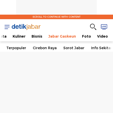
SCROLL TO CONTINUE WITH CONTENT
ata
Kuliner
Bisnis
Jabar Gaskeun
Foto
Video
Terpopuler
Cirebon Raya
Sorot Jabar
Info Sekita