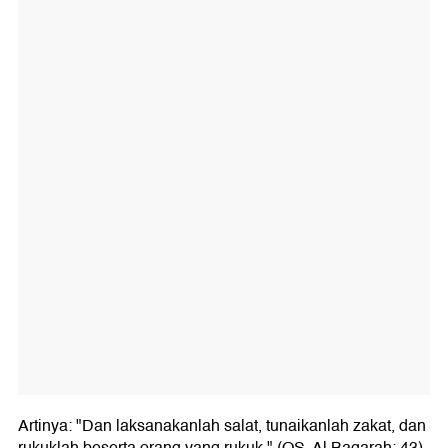
Artinya: "Dan laksanakanlah salat, tunaikanlah zakat, dan
rukuklah beserta orang yang rukuk." (QS. Al Baqarah: 43)