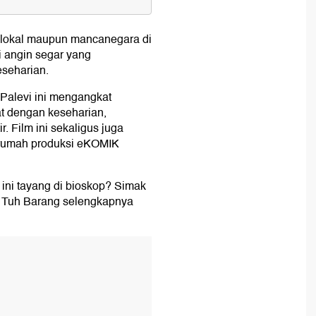
r lokal maupun mancanegara di
ang
di angin segar yang
 Barang
seharian.
Palevi ini mengangkat
t dengan keseharian,
. Film ini sekaligus juga
ang
 rumah produksi eKOMIK
m ini tayang di bioskop? Simak
i Tuh Barang selengkapnya