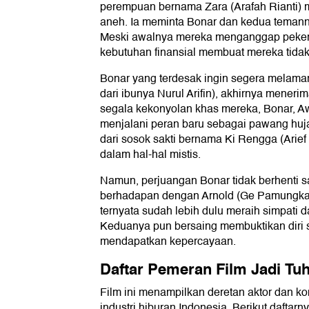
perempuan bernama Zara (Arafah Rianti)
aneh. Ia meminta Bonar dan kedua teman
Meski awalnya mereka menganggap pekerja
kebutuhan finansial membuat mereka tidak
Bonar yang terdesak ingin segera melama
dari ibunya Nurul Arifin), akhirnya mener
segala kekonyolan khas mereka, Bonar,
menjalani peran baru sebagai pawang huj
dari sosok sakti bernama Ki Rengga (Arief 
dalam hal-hal mistis.
Namun, perjuangan Bonar tidak berhenti sam
berhadapan dengan Arnold (Ge Pamungkas
ternyata sudah lebih dulu meraih simpati da
Keduanya pun bersaing membuktikan diri s
mendapatkan kepercayaan.
Daftar Pemeran Film Jadi Tu
Film ini menampilkan deretan aktor dan ko
industri hiburan Indonesia. Berikut daftarny