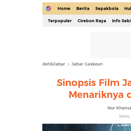
Home
Berita
Sepakbola
Hu
Terpopuler
Cirebon Raya
Info Sek
detikJabar
Jabar Gaskeun
Sinopsis Film J
Menariknya 
Nur Khans
Kamis,