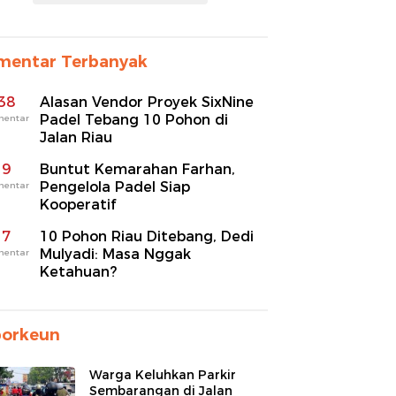
mentar Terbanyak
38
Alasan Vendor Proyek SixNine
Padel Tebang 10 Pohon di
mentar
Jalan Riau
9
Buntut Kemarahan Farhan,
Pengelola Padel Siap
mentar
Kooperatif
7
10 Pohon Riau Ditebang, Dedi
Mulyadi: Masa Nggak
mentar
Ketahuan?
porkeun
Warga Keluhkan Parkir
Sembarangan di Jalan