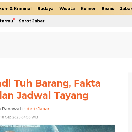
kum & Kriminal
Budaya
Wisata
Kuliner
Bisnis
Jaba
itarmu
Sorot Jabar
adi Tuh Barang, Fakta
dan Jadwal Tayang
a Ranawati -
detikJabar
 18 Sep 2025 04:30 WIB