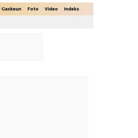
r Gaskeun
Foto
Video
Indeks