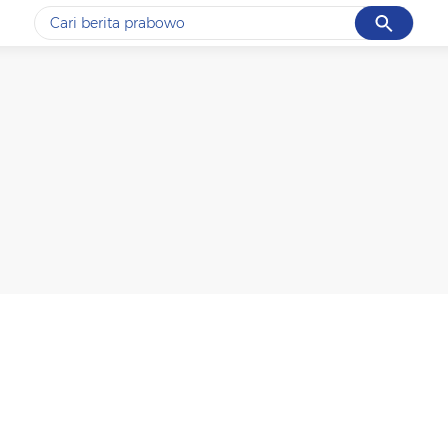
Cancel
Yang sedang ramai dicari
#1
piala presiden 2026
#2
prabowo
#3
gempa hari ini
#4
demo
#5
iran
Promoted
Terakhir yang dicari
Loading...