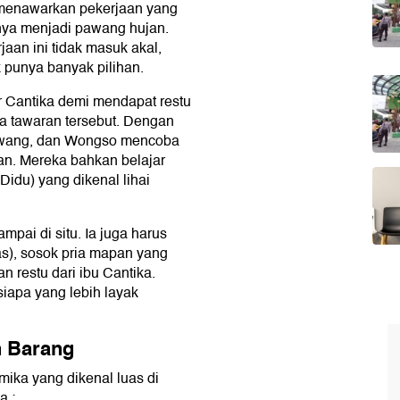
 menawarkan pekerjaan yang
nya menjadi pawang hujan.
an ini tidak masuk akal,
 punya banyak pilihan.
r Cantika demi mendapat restu
ima tawaran tersebut. Dengan
 Awang, dan Wongso mencoba
an. Mereka bahkan belajar
Didu) yang dikenal lihai
pai di situ. Ia juga harus
), sosok pria mapan yang
n restu dari ibu Cantika.
iapa yang lebih layak
h Barang
mika yang dikenal luas di
a :