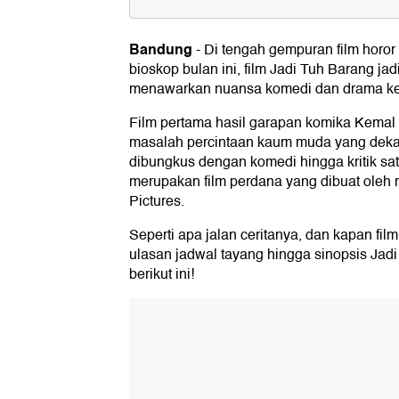
Sinopsis Jadi Tuh Barang
Bandung
-
Di tengah gempuran film horo
Daftar Pemeran Film Jadi Tuh Bar
bioskop bulan ini, film Jadi Tuh Barang ja
Fakta-fakta Menarik Film Jadi Tuh
menawarkan nuansa komedi dan drama ke
1. Film Perdana Kemal Palevi
Film pertama hasil garapan komika Kemal 
2. Kolaborasi Para Komika
masalah percintaan kaum muda yang deka
3. Transformasi Karakter Oki Rengga
dibungkus dengan komedi hingga kritik satir
Jadwal Tayang Film Jadi Tuh Bar
merupakan film perdana yang dibuat oleh
Pictures.
Seperti apa jalan ceritanya, dan kapan fil
ulasan jadwal tayang hingga sinopsis Jad
berikut ini!