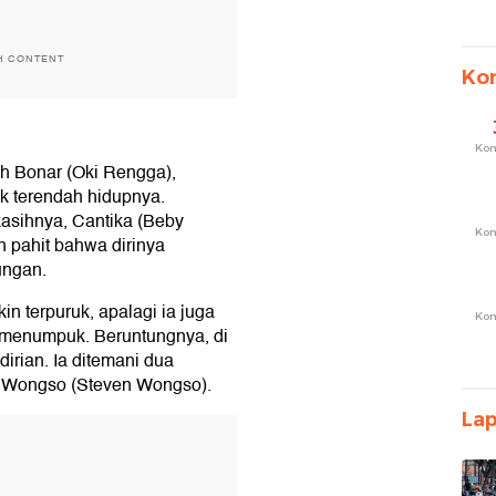
H CONTENT
Ko
Ko
oh Bonar (Oki Rengga),
ik terendah hidupnya.
kasihnya, Cantika (Beby
Ko
 pahit bahwa dirinya
ungan.
 terpuruk, apalagi ia juga
Ko
 menumpuk. Beruntungnya, di
dirian. Ia ditemani dua
an Wongso (Steven Wongso).
La
T