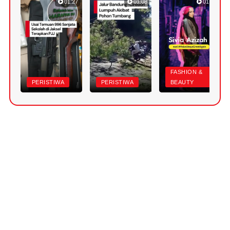
01:27
01:08
01:32
FASHION &
PERISTIWA
PERISTIWA
BEAUTY