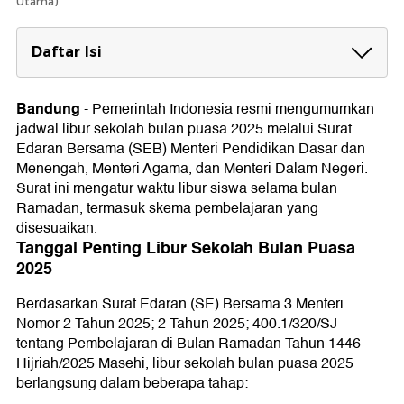
Utama)
Daftar Isi
Tanggal Penting Libur Sekolah Bulan Puasa
2025
Bandung
-
Pemerintah Indonesia resmi mengumumkan
Libur awal Ramadan: 27 Februari - 5 Maret 2025
jadwal libur sekolah bulan puasa 2025 melalui Surat
Kegiatan pembelajaran di sekolah: 6 - 25 Maret
Edaran Bersama (SEB) Menteri Pendidikan Dasar dan
2025
Menengah, Menteri Agama, dan Menteri Dalam Negeri.
Libur menjelang Idul Fitri: 26 Maret - 8 April 2025
Surat ini mengatur waktu libur siswa selama bulan
Rincian Jadwal Libur Panjang Ramadan dan
Ramadan, termasuk skema pembelajaran yang
Idul Fitri 2025
disesuaikan.
Tanggal Penting Libur Sekolah Bulan Puasa
Kegiatan Belajar Siswa Selama Ramadan
2025
Berdasarkan Surat Edaran (SE) Bersama 3 Menteri
Nomor 2 Tahun 2025; 2 Tahun 2025; 400.1/320/SJ
tentang Pembelajaran di Bulan Ramadan Tahun 1446
Hijriah/2025 Masehi, libur sekolah bulan puasa 2025
berlangsung dalam beberapa tahap: