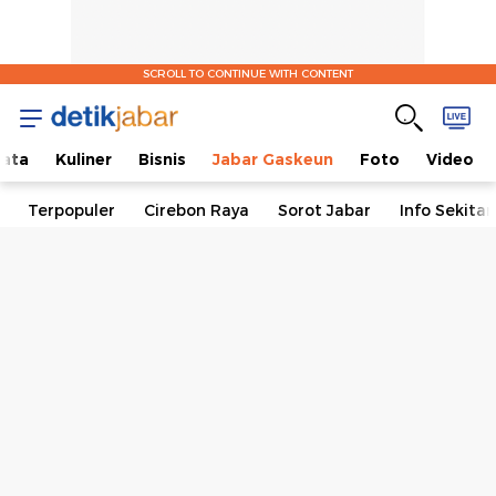
SCROLL TO CONTINUE WITH CONTENT
ata
Kuliner
Bisnis
Jabar Gaskeun
Foto
Video
Terpopuler
Cirebon Raya
Sorot Jabar
Info Sekita