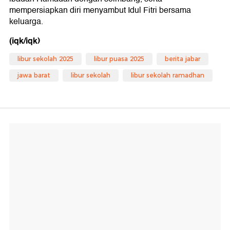
mempersiapkan diri menyambut Idul Fitri bersama
keluarga.
(iqk/iqk)
libur sekolah 2025
libur puasa 2025
berita jabar
jawa barat
libur sekolah
libur sekolah ramadhan