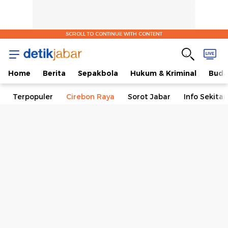
SCROLL TO CONTINUE WITH CONTENT
Home
Berita
Sepakbola
Hukum & Kriminal
Buda
Terpopuler
Cirebon Raya
Sorot Jabar
Info Sekita