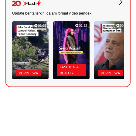
Flash
Update berita terkini dalam format video pendek.
01:08
01:32
00:52
FASHION &
PERISTIWA
BEAUTY
PERISTIWA