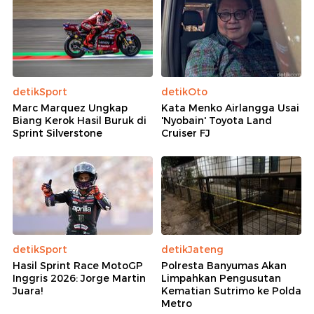
detikSport
detikOto
Marc Marquez Ungkap
Kata Menko Airlangga Usai
Biang Kerok Hasil Buruk di
'Nyobain' Toyota Land
Sprint Silverstone
Cruiser FJ
detikSport
detikJateng
Hasil Sprint Race MotoGP
Polresta Banyumas Akan
Inggris 2026: Jorge Martin
Limpahkan Pengusutan
Juara!
Kematian Sutrimo ke Polda
Metro