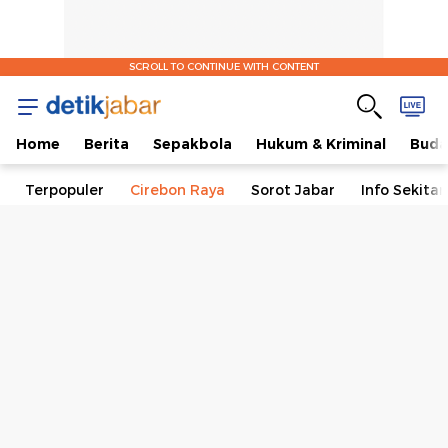
SCROLL TO CONTINUE WITH CONTENT
Home
Berita
Sepakbola
Hukum & Kriminal
Buda
Terpopuler
Cirebon Raya
Sorot Jabar
Info Sekita