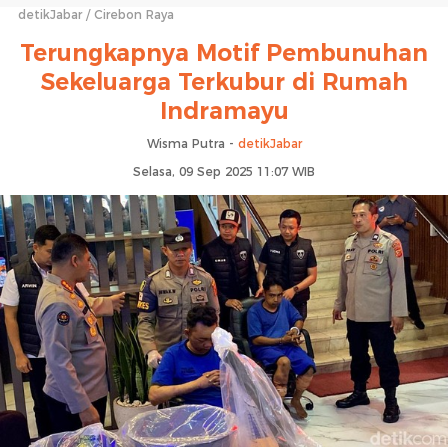
detikJabar
Cirebon Raya
Terungkapnya Motif Pembunuhan
Sekeluarga Terkubur di Rumah
Indramayu
Wisma Putra -
detikJabar
Selasa, 09 Sep 2025 11:07 WIB