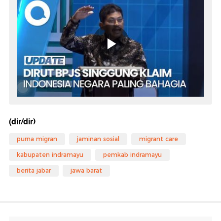
(dir/dir)
purna migran
jaminan sosial
migrant care
kabupaten indramayu
pemkab indramayu
berita jabar
jawa barat