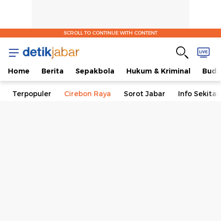
SCROLL TO CONTINUE WITH CONTENT
Home
Berita
Sepakbola
Hukum & Kriminal
Buda
Terpopuler
Cirebon Raya
Sorot Jabar
Info Sekita