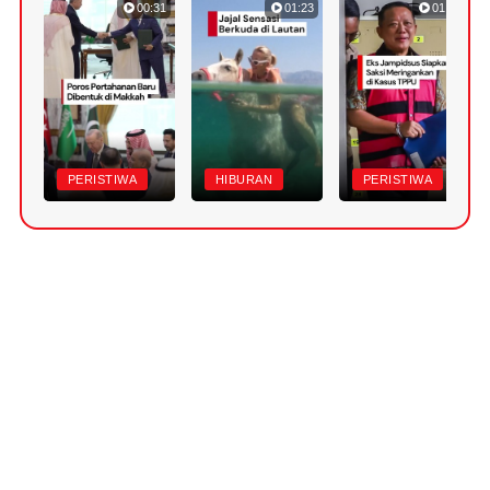
00:31
01:23
01:22
PERISTIWA
HIBURAN
PERISTIWA