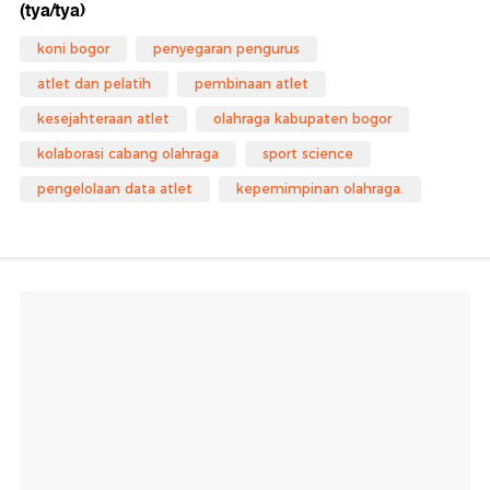
(tya/tya)
koni bogor
penyegaran pengurus
atlet dan pelatih
pembinaan atlet
kesejahteraan atlet
olahraga kabupaten bogor
kolaborasi cabang olahraga
sport science
pengelolaan data atlet
kepemimpinan olahraga.