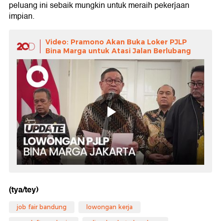
peluang ini sebaik mungkin untuk meraih pekerjaan
impian.
Video: Pramono Akan Buka Loker PJLP
Bina Marga untuk Atasi Jalan Berlubang
(tya/tey)
job fair bandung
lowongan kerja