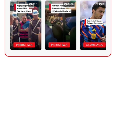
01:18
00:38
00:47
PERISTIWA
PERISTIWA
OLAHRAGA