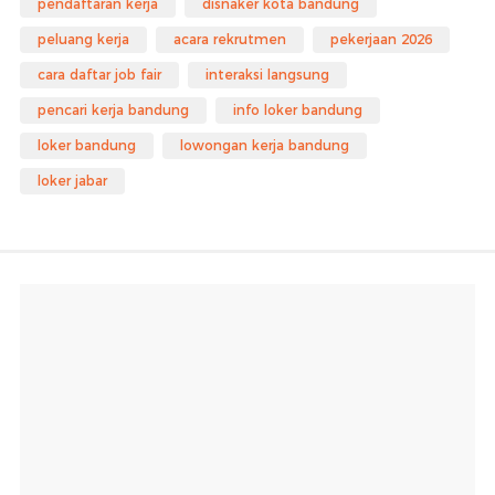
pendaftaran kerja
disnaker kota bandung
peluang kerja
acara rekrutmen
pekerjaan 2026
cara daftar job fair
interaksi langsung
pencari kerja bandung
info loker bandung
loker bandung
lowongan kerja bandung
loker jabar