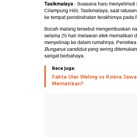
Tasikmalaya
-
Suasana haru menyelimuti
Perjuangan Medis dan Harapan y
Cilampung Hilir, Tasikmalaya, saat ratus
Mengenal Karakteristik Mematikan
ke tempat peristirahatan terakhirnya pada
Panduan Pertolongan Pertama: Ap
Bocah malang tersebut mengembuskan napa
selama 25 hari melawan efek mematikan dar
menyelinap ke dalam rumahnya. Peristiwa 
Bungarus candidus
yang sering ditemukan
sangat berbahaya.
Baca juga:
Fakta Ular Weling vs Kobra Jawa:
Mematikan?