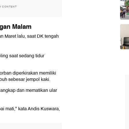
H CONTENT
ngan Malam
n Maret lalu, saat DK tengah
ling saat sedang tidur
korban diperkirakan memiliki
buh sebesar jempol kaki.
enangkap dan mematikan ular
i mati," kata Andis Kuswara,
T