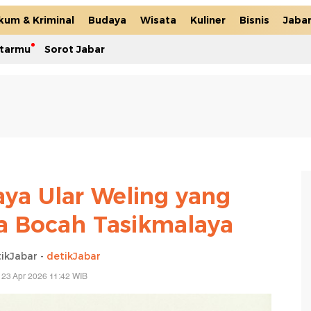
kum & Kriminal
Budaya
Wisata
Kuliner
Bisnis
Jaba
itarmu
Sorot Jabar
ya Ular Weling yang
 Bocah Tasikmalaya
ikJabar -
detikJabar
 23 Apr 2026 11:42 WIB