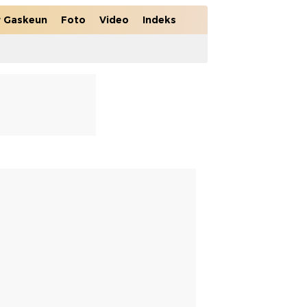
r Gaskeun
Foto
Video
Indeks