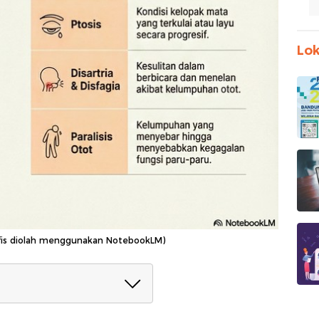
Lok
fografis diolah menggunakan NotebookLM)
 Malam