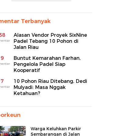
mentar Terbanyak
38
Alasan Vendor Proyek SixNine
Padel Tebang 10 Pohon di
mentar
Jalan Riau
9
Buntut Kemarahan Farhan,
Pengelola Padel Siap
mentar
Kooperatif
7
10 Pohon Riau Ditebang, Dedi
Mulyadi: Masa Nggak
mentar
Ketahuan?
porkeun
Warga Keluhkan Parkir
Sembarangan di Jalan