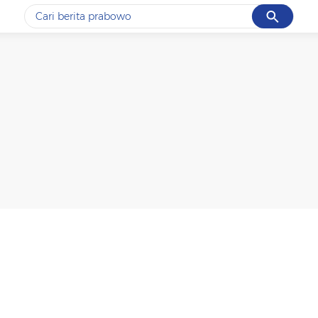
Cancel
Yang sedang ramai dicari
#1
data live draw sgp
#2
iran
#3
senjata
#4
prabowo
#5
gempa hari ini
Promoted
Terakhir yang dicari
Loading...