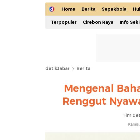
Home
Berita
Sepakbola
Hu
Terpopuler
Cirebon Raya
Info Sek
detikJabar
Berita
Mengenal Baha
Renggut Nyawa
Tim det
Kamis,