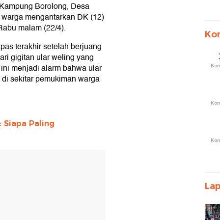
 Kampung Borolong, Desa
ang Pupus
an warga mengantarkan DK (12)
 Ular Weling
 Rabu malam (22/4).
Ko
a yang Harus Dilakukan?
s terakhir setelah berjuang
i gigitan ular weling yang
ini menjadi alarm bahwa ular
Ko
 di sekitar pemukiman warga
Ko
 Siapa Paling
Ko
La