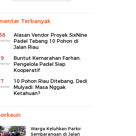
mentar Terbanyak
38
Alasan Vendor Proyek SixNine
Padel Tebang 10 Pohon di
mentar
Jalan Riau
9
Buntut Kemarahan Farhan,
Pengelola Padel Siap
mentar
Kooperatif
7
10 Pohon Riau Ditebang, Dedi
Mulyadi: Masa Nggak
mentar
Ketahuan?
porkeun
Warga Keluhkan Parkir
Sembarangan di Jalan