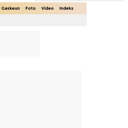
r Gaskeun
Foto
Video
Indeks