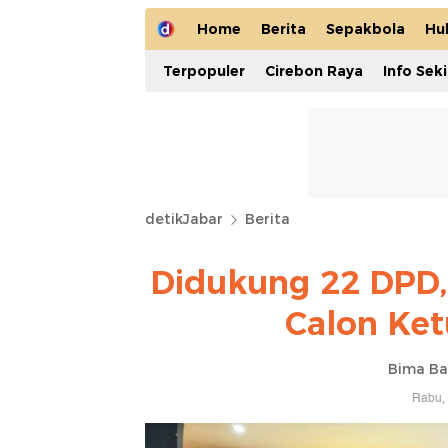
Home
Berita
Sepakbola
Hu
Terpopuler
Cirebon Raya
Info Sek
detikJabar
Berita
Didukung 22 DPD,
Calon Ket
Bima Ba
Rabu, 