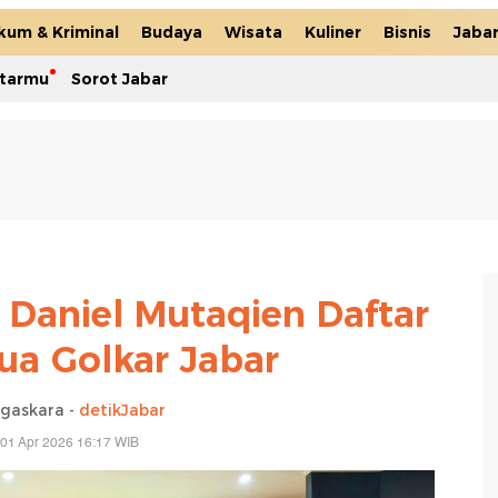
kum & Kriminal
Budaya
Wisata
Kuliner
Bisnis
Jaba
itarmu
Sorot Jabar
 Daniel Mutaqien Daftar
ua Golkar Jabar
gaskara -
detikJabar
01 Apr 2026 16:17 WIB