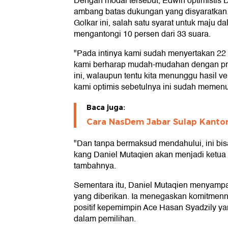
Dengan modal tersebut, Edwin optimistis 
ambang batas dukungan yang disyaratkan
Golkar ini, salah satu syarat untuk maju 
mengantongi 10 persen dari 33 suara.
"Pada intinya kami sudah menyertakan 22
kami berharap mudah-mudahan dengan pro
ini, walaupun tentu kita menunggu hasil ver
kami optimis sebetulnya ini sudah memenu
Baca juga:
Cara NasDem Jabar Sulap Kantor
"Dan tanpa bermaksud mendahului, ini bi
kang Daniel Mutaqien akan menjadi ketua 
tambahnya.
Sementara itu, Daniel Mutaqien menyampa
yang diberikan. Ia menegaskan komitmenn
positif kepemimpin Ace Hasan Syadzily yan
dalam pemilihan.