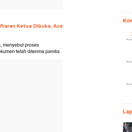
Ko
ftaran Ketua Dibuka, Ace
Ko
, menyebut proses
kumen telah diterima panitia.
Ko
T
Ko
La